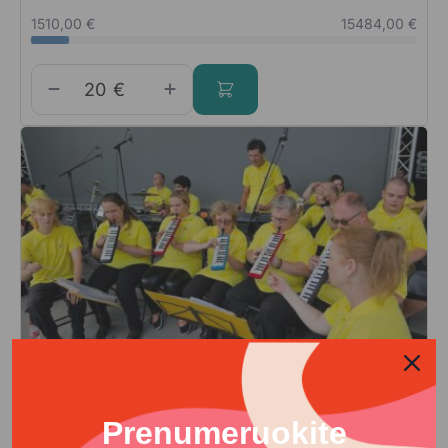
1510,00 €
15484,00 €
€
Neįgaliesiems ir sveikatai
Žmonės su negalia nori muzikuoti –
Prenumeruokite
prisidėk!