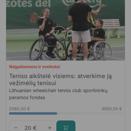
Neįgaliesiems ir sveikatai
Teniso aikštelė visiems: atverkime ją
vežimėlių tenisui
Lithuanian wheelchair tennis club sportininkų
paramos fondas
2060,00 €
4850,00 €
€