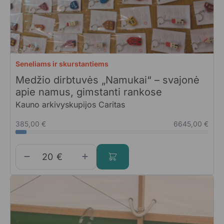
Seneliams ir skurstantiems
Medžio dirbtuvės „Namukai“ – svajonė
apie namus, gimstanti rankose
Kauno arkivyskupijos Caritas
385,00 €
6645,00 €
€