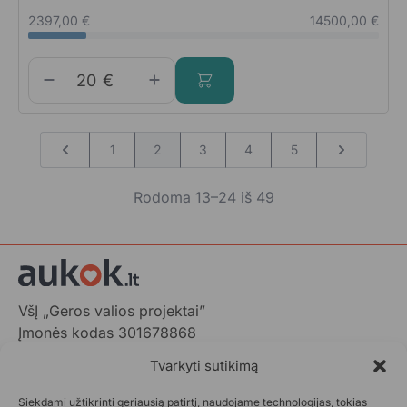
2397,00 €
14500,00 €
€
1
2
3
4
5
Rodoma 13–24 iš 49
VšĮ „Geros valios projektai”
Įmonės kodas 301678868
Gedimino pr. 1,
Tvarkyti sutikimą
LT-01103 Vilnius, Lietuva
Siekdami užtikrinti geriausią patirtį, naudojame technologijas, tokias