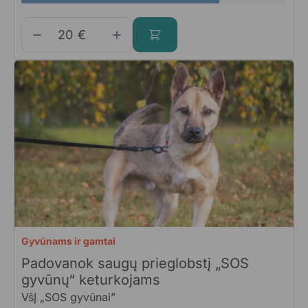
€
Gyvūnams ir gamtai
Padovanok saugų prieglobstį „SOS
gyvūnų“ keturkojams
VšĮ „SOS gyvūnai”