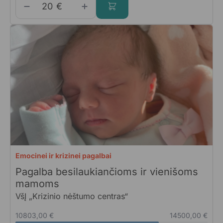
€
Emocinei ir krizinei pagalbai
Pagalba besilaukiančioms ir vienišoms
mamoms
VšĮ „Krizinio nėštumo centras“
10803,00 €
14500,00 €