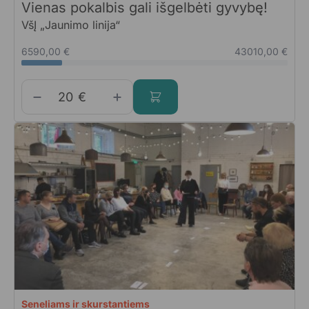
Vienas pokalbis gali išgelbėti gyvybę!
VšĮ „Jaunimo linija“
6590,00 €
43010,00 €
€
Seneliams ir skurstantiems