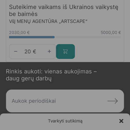
Suteikime vaikams iš Ukrainos vaikystę
be baimės
VšĮ MENŲ AGENTŪRA „ARTSCAPE“
2030,00 €
5000,00 €
€
Rinkis aukoti: vienas aukojimas –
daug gerų darbų
Aukok periodiškai
Tvarkyti sutikimą
Aukok keliems projektams