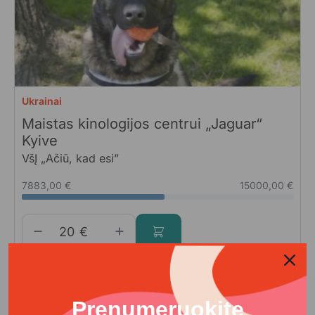
Ukrainai
Maistas kinologijos centrui „Jaguar“
Kyive
VšĮ „Ačiū, kad esi”
7883,00 €
15000,00 €
€
Prenumeruokite