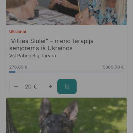
Ukrainai
„Vilties Siūlai“ – meno terapija
senjorėms iš Ukrainos
VšĮ Pabėgėlių Taryba
276,00 €
5000,00 €
€