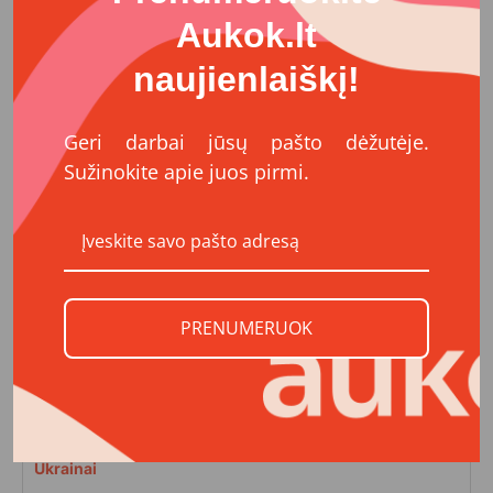
Aukok.lt
naujienlaiškį!
Geri darbai jūsų pašto dėžutėje.
Sužinokite apie juos pirmi.
Ukrainai
Maistas neįgaliems vaikams ir šeimoms
Ukrainoje
Labdaros ir paramos fondas „Maistas Ukrainai“
PRENUMERUOK
9889,87 €
€
Ukrainai