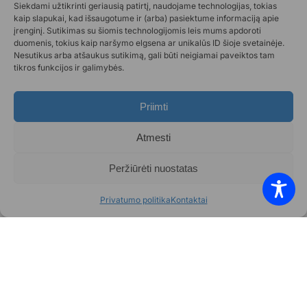
Siekdami užtikrinti geriausią patirtį, naudojame technologijas, tokias
kaip slapukai, kad išsaugotume ir (arba) pasiektume informaciją apie
įrenginį. Sutikimas su šiomis technologijomis leis mums apdoroti
duomenis, tokius kaip naršymo elgsena ar unikalūs ID šioje svetainėje.
Nesutikus arba atšaukus sutikimą, gali būti neigiamai paveiktos tam
tikros funkcijos ir galimybės.
VšĮ „Geros valios projektai”
Priimti
Įmonės kodas 301678868
Gedimino pr. 1,
Atmesti
LT-01103 Vilnius, Lietuva
Peržiūrėti nuostatas
+370 602 31001,
info@aukok.lt
Privatumo politika
Kontaktai
+370 698 24305 (verslo partnerystėms)
Kontaktai
Privatumo politika
Aukok.lt taisyklės
Ataskaitos
DUK