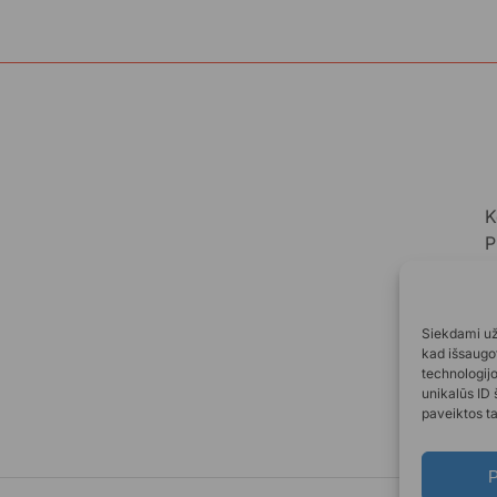
K
P
A
A
Siekdami užt
kad išsaugot
technologij
unikalūs ID 
paveiktos ta
P