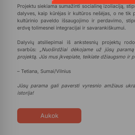
Projektu siekiama sumažinti socialinę izoliaciją, sti
dalyves, kaip kūrėjas ir kultūros nešėjas, o ne tik 
kultūrinio paveldo išsaugojimo ir perdavimo, sti
erdvę tolimesnei integracijai ir savarankiškumui.
Dalyvių atsiliepimai iš ankstesnių projektų rod
svarbūs:
„Nuoširdžiai dėkojame už jūsų paramą 
projektą. Jūs mus įkvepiate, teikiate džiaugsmo ir p
– Tetiana, Sumai/Vilnius
Jūsų parama gali paversti vyresnio amžiaus ukrain
istorija!
Aukok