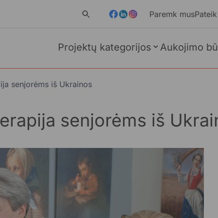
Paremk mus
Pateik
Projektų kategorijos
Aukojimo bū
pija senjorėms iš Ukrainos
 terapija senjorėms iš Ukra