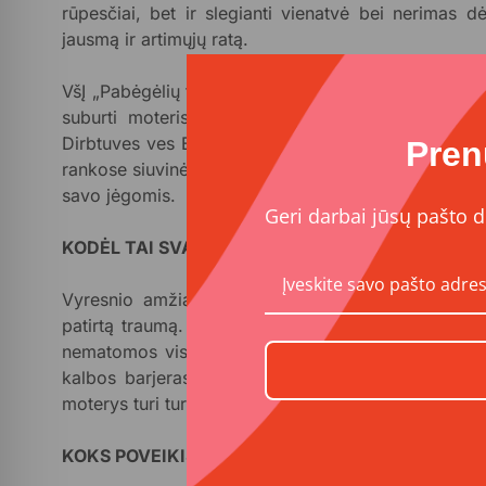
rūpesčiai, bet ir slegianti vienatvė bei nerimas 
jausmą ir artimųjų ratą.
VšĮ „Pabėgėlių taryba“ jau užmezgė glaudų ryšį su 
suburti moteris, kurios trokšta ne tik išmokti n
Dirbtuves ves Elvyra Drozdova – kvalifikuota mokyto
Pren
rankose siuvinėjimas tampa meditacija ir terapija, pa
savo jėgomis.
Geri darbai jūsų pašto d
KODĖL TAI SVARBU
Vyresnio amžiaus ukrainiečių pabėgėlės Lietuvoje s
patirtą traumą. Skirtingai nei jaunesni žmonės, jos 
nematomos visuomenėje. Mažos pensijos riboja gal
kalbos barjeras didina atskirtį, o kasdienė prieži
moterys turi turtingą kultūrinį paveldą, tačiau neturi 
KOKS POVEIKIS