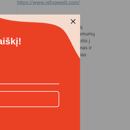
https://www.refugeeslt.com/
 „Pabėgėlių taryba“ yra nuo 2021 metų
kianti NVO, padedanti nuo karų ir neramumų
iškį!
antiems žmonėms sėkmingai integruotis į
ų visuomenę. Mes tikime, kad švietimas ir
druomenės palaikymas – patikimiausias
as į savarankiškumą, ...
giau
jekto donorai (12)
Anoniminis
aukotojas
pidr huy
Eldar