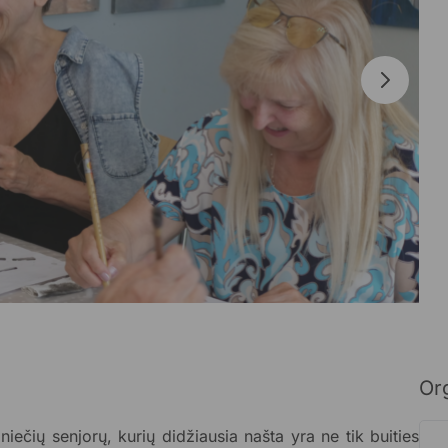
Org
iečių senjorų, kurių didžiausia našta yra ne tik buities