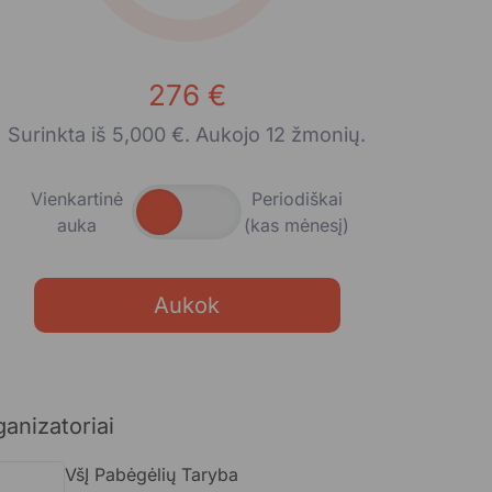
276 €
Surinkta iš 5,000 €. Aukojo 12 žmonių.
Vienkartinė
Periodiškai
auka
(kas mėnesį)
Aukok
anizatoriai
VšĮ Pabėgėlių Taryba