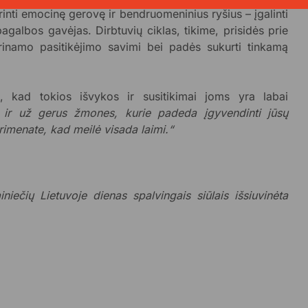
printi emocinę gerovę ir bendruomeninius ryšius – įgalinti
pagalbos gavėjas. Dirbtuvių ciklas, tikime, prisidės prie
prinamo pasitikėjimo savimi bei padės sukurti tinkamą
o, kad tokios išvykos ir susitikimai joms yra labai
ir už gerus žmones, kurie padeda įgyvendinti jūsų
rimenate, kad meilė visada laimi.“
iečių Lietuvoje dienas spalvingais siūlais išsiuvinėta