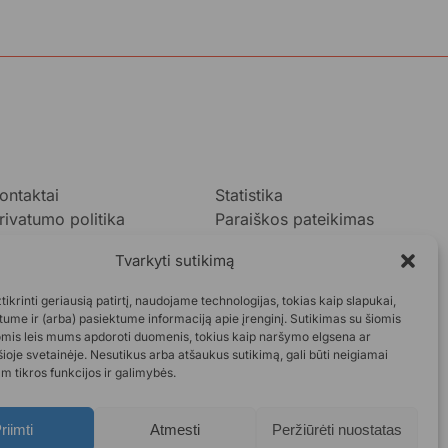
ontaktai
Statistika
rivatumo politika
Paraiškos pateikimas
ukok.lt taisyklės
Tvarkyti sutikimą
taskaitos
DUK
ikrinti geriausią patirtį, naudojame technologijas, tokias kaip slapukai,
ume ir (arba) pasiektume informaciją apie įrenginį. Sutikimas su šiomis
omis leis mums apdoroti duomenis, tokius kaip naršymo elgsena ar
šioje svetainėje. Nesutikus arba atšaukus sutikimą, gali būti neigiamai
m tikros funkcijos ir galimybės.
riimti
Atmesti
Peržiūrėti nuostatas