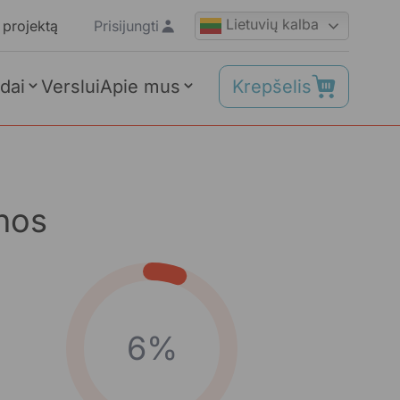
Lietuvių kalba
 projektą
Prisijungti
Krepšelis
dai
Verslui
Apie mus
inos
6%