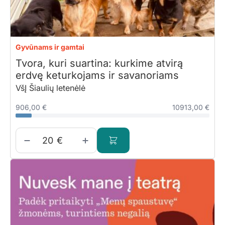
Gyvūnams ir gamtai
Tvora, kuri suartina: kurkime atvirą
erdvę keturkojams ir savanoriams
VšĮ Šiaulių letenėlė
906,00 €
10913,00 €
€