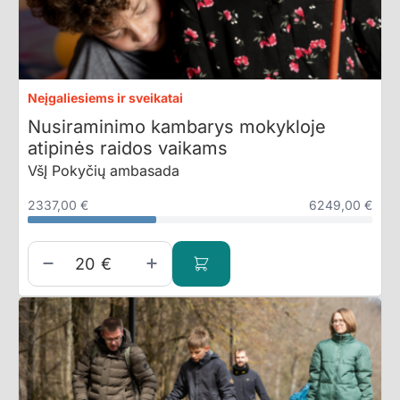
Neįgaliesiems ir sveikatai
Nusiraminimo kambarys mokykloje
atipinės raidos vaikams
VšĮ Pokyčių ambasada
2337,00 €
6249,00 €
€