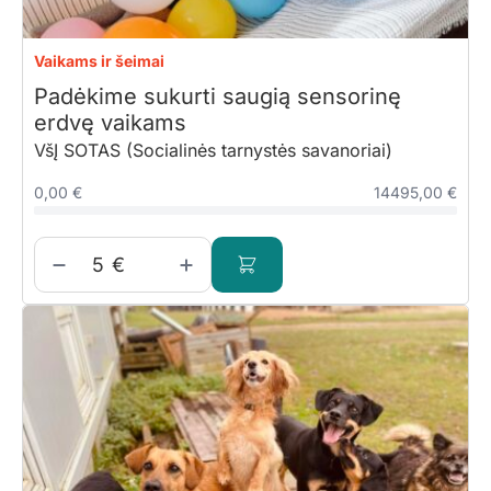
Vaikams ir šeimai
Padėkime sukurti saugią sensorinę
erdvę vaikams
VšĮ SOTAS (Socialinės tarnystės savanoriai)
0,00 €
14495,00 €
€