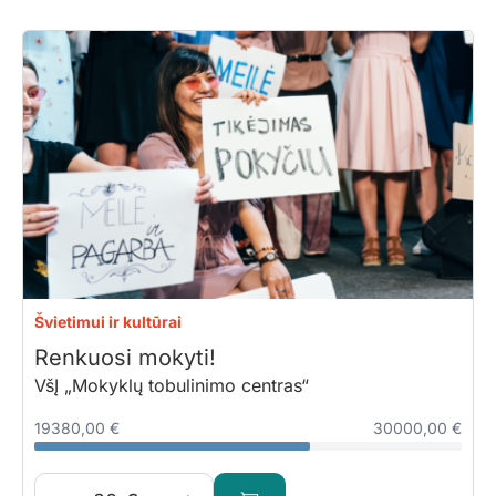
Švietimui ir kultūrai
Renkuosi mokyti!
VšĮ „Mokyklų tobulinimo centras“
19380,00 €
30000,00 €