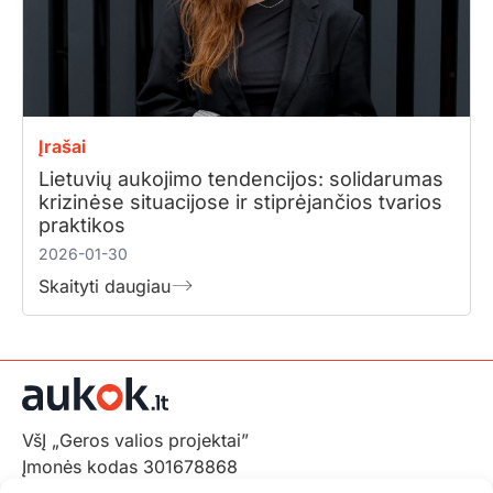
Įrašai
Lietuvių aukojimo tendencijos: solidarumas
krizinėse situacijose ir stiprėjančios tvarios
praktikos
2026-01-30
Skaityti daugiau
VšĮ „Geros valios projektai”
Įmonės kodas 301678868
Gedimino pr. 1,