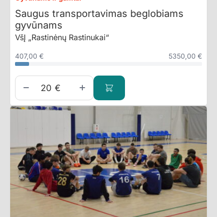
Saugus transportavimas beglobiams
gyvūnams
VšĮ „Rastinėnų Rastinukai“
407,00 €
5350,00 €
€