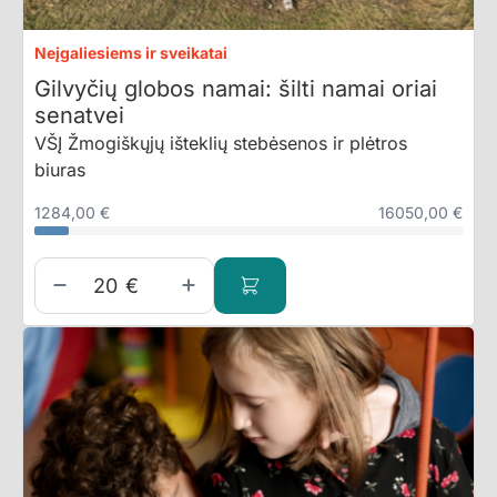
Neįgaliesiems ir sveikatai
Gilvyčių globos namai: šilti namai oriai
senatvei
VŠĮ Žmogiškųjų išteklių stebėsenos ir plėtros
biuras
1284,00 €
16050,00 €
€