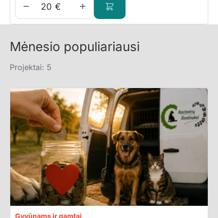
€
Mėnesio populiariausi
Projektai: 5
Gyvūnams ir gamtai