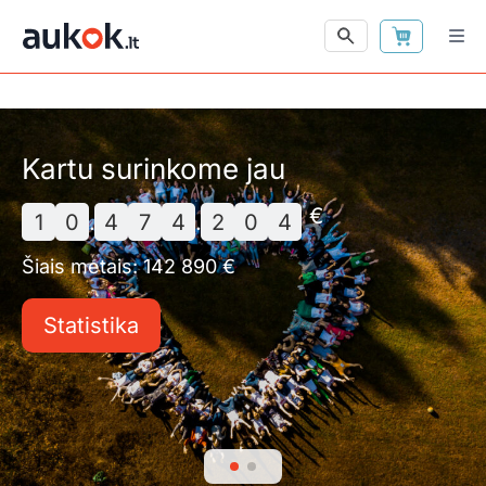
Kartu surinkome jau
€
1
0
.
4
7
4
.
2
0
4
Šiais metais: 142 890 €
Statistika