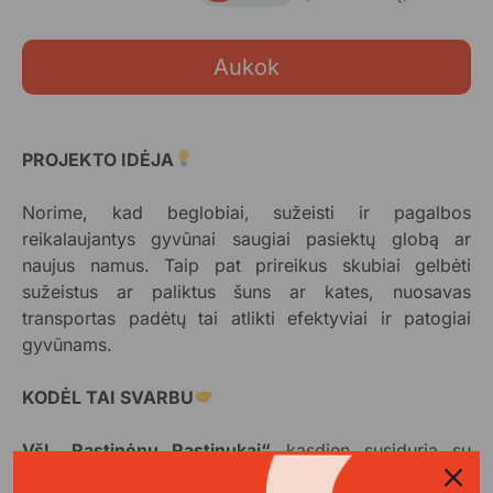
Aukok
PROJEKTO IDĖJA
Norime, kad beglobiai, sužeisti ir pagalbos
reikalaujantys gyvūnai saugiai pasiektų globą ar
naujus namus. Taip pat prireikus skubiai gelbėti
sužeistus ar paliktus šuns ar kates, nuosavas
transportas padėtų tai atlikti efektyviai ir patogiai
gyvūnams.
KODĖL TAI SVARBU
VšĮ „Rastinėnų Rastinukai“
kasdien susiduria su
problema, kad gyvūnų gelbėjimui trūksta tinkamos