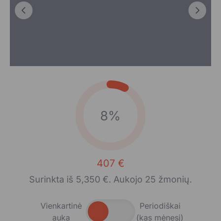
8%
407 €
Surinkta iš 5,350 €. Aukojo 25 žmonių.
Vienkartinė
Periodiškai
auka
(kas mėnesį)