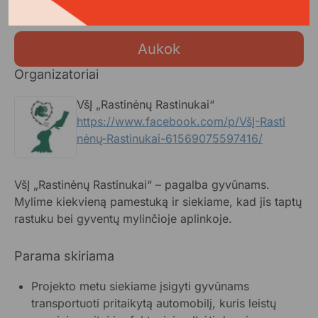
Aukok
Organizatoriai
VšĮ „Rastinėnų Rastinukai“
https://www.facebook.com/p/VšĮ-Rasti
nėnų-Rastinukai-61569075597416/
VšĮ „Rastinėnų Rastinukai“ – pagalba gyvūnams.
Mylime kiekvieną pamestuką ir siekiame, kad jis taptų
rastuku bei gyventų mylinčioje aplinkoje.
Parama skiriama
Projekto metu siekiame įsigyti gyvūnams
transportuoti pritaikytą automobilį, kuris leistų