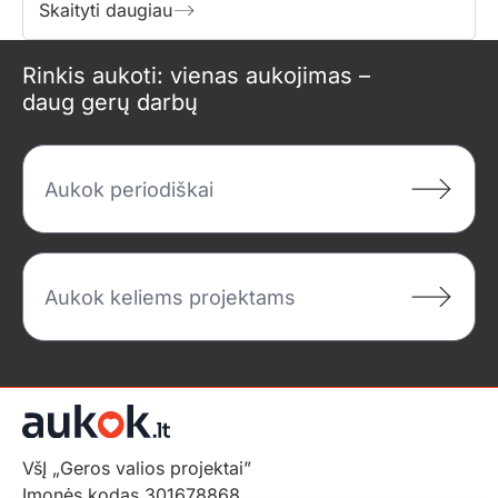
Skaityti daugiau
Rinkis aukoti: vienas aukojimas –
daug gerų darbų
Aukok periodiškai
Aukok keliems projektams
VšĮ „Geros valios projektai”
Įmonės kodas 301678868