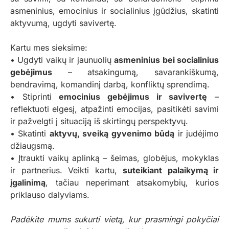
asmeninius, emocinius ir socialinius įgūdžius, skatinti
aktyvumą, ugdyti savivertę.
Kartu mes sieksime:
• Ugdyti vaikų ir jaunuolių
asmeninius bei socialinius
gebėjimus
– atsakingumą, savarankiškumą,
bendravimą, komandinį darbą, konfliktų sprendimą.
• Stiprinti
emocinius gebėjimus ir savivertę
–
reflektuoti elgesį, atpažinti emocijas, pasitikėti savimi
ir pažvelgti į situaciją iš skirtingų perspektyvų.
• Skatinti
aktyvų, sveiką gyvenimo būdą
ir judėjimo
džiaugsmą.
• Įtraukti vaikų aplinką – šeimas, globėjus, mokyklas
ir partnerius. Veikti kartu,
suteikiant palaikymą ir
įgalinimą
, tačiau neperimant atsakomybių, kurios
priklauso dalyviams.
Padėkite mums sukurti vietą, kur prasmingi pokyčiai