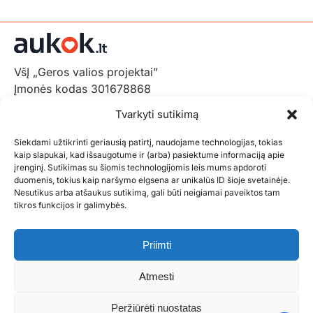
VšĮ „Geros valios projektai”
Įmonės kodas 301678868
Gedimino pr. 1,
Tvarkyti sutikimą
LT-01103 Vilnius, Lietuva
Siekdami užtikrinti geriausią patirtį, naudojame technologijas, tokias
+370 602 31001,
info@aukok.lt
kaip slapukai, kad išsaugotume ir (arba) pasiektume informaciją apie
įrenginį. Sutikimas su šiomis technologijomis leis mums apdoroti
+370 698 24305 (verslo partnerystėms)
duomenis, tokius kaip naršymo elgsena ar unikalūs ID šioje svetainėje.
Nesutikus arba atšaukus sutikimą, gali būti neigiamai paveiktos tam
Kontaktai
tikros funkcijos ir galimybės.
Privatumo politika
Aukok.lt taisyklės
Priimti
Ataskaitos
DUK
Atmesti
Statistika
Paraiškos pateikimas
Peržiūrėti nuostatas