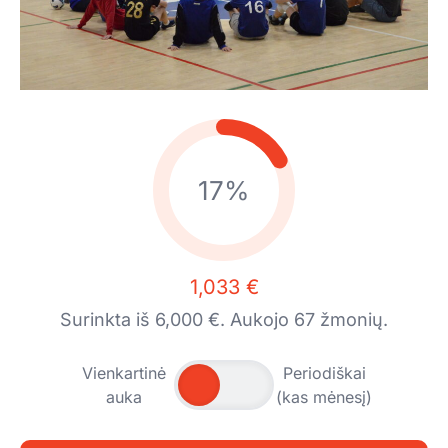
17%
1,033 €
Surinkta iš 6,000 €. Aukojo 67 žmonių.
Vienkartinė
Periodiškai
auka
(kas mėnesį)