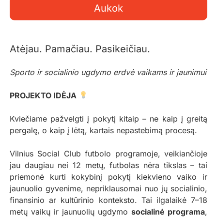
Aukok
Atėjau. Pamačiau. Pasikeičiau.
Sporto ir socialinio ugdymo erdvė vaikams ir jaunimui
PROJEKTO IDĖJA
Kviečiame pažvelgti į pokytį kitaip – ne kaip į greitą
pergalę, o kaip į lėtą, kartais nepastebimą procesą.
Vilnius Social Club futbolo programoje, veikiančioje
jau daugiau nei 12 metų, futbolas nėra tikslas – tai
priemonė kurti kokybinį pokytį kiekvieno vaiko ir
jaunuolio gyvenime, nepriklausomai nuo jų socialinio,
finansinio ar kultūrinio konteksto. Tai ilgalaikė 7–18
metų vaikų ir jaunuolių ugdymo
socialinė programa
,