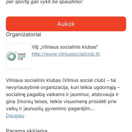
per sportą gali vykti be spaudimo!
Aukok
Organizatoriai
VšĮ „Vilniaus socialinis klubas“
http://www.vilniussocialclub.lt/
Vilniaus socialinis klubas (Vilnius social club) – tai
nevyriausybinė organizacija, kuri teikia ugdomąją –
socialinę pagalbą vaikams ir jaunimui, atstovauja ir
gina žmonių teises, telkia visuomenę prisidėti prie
vaikų ir jaunuolių gyvenimo pagerėjim...
Daugiau
Parama skiriama