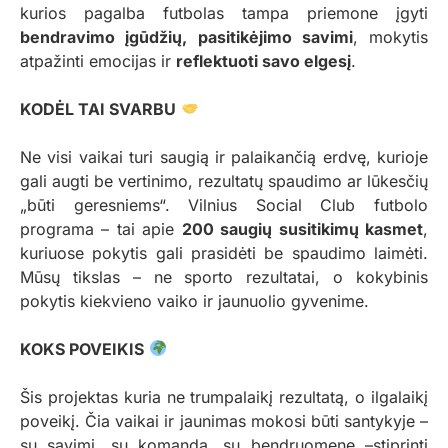
kurios pagalba futbolas tampa priemone įgyti
bendravimo įgūdžių, pasitikėjimo savimi
, mokytis
atpažinti emocijas ir
reflektuoti savo elgesį
.
KODĖL TAI SVARBU
Ne visi vaikai turi saugią ir palaikančią erdvę, kurioje
gali augti be vertinimo, rezultatų spaudimo ar lūkesčių
„būti geresniems“. Vilnius Social Club futbolo
programa – tai apie
200 saugių susitikimų kasmet
,
kuriuose pokytis gali prasidėti be spaudimo laimėti.
Mūsų tikslas – ne sporto rezultatai, o kokybinis
pokytis kiekvieno vaiko ir jaunuolio gyvenime.
KOKS POVEIKIS
Šis projektas kuria ne trumpalaikį rezultatą, o ilgalaikį
poveikį. Čia vaikai ir jaunimas mokosi būti santykyje –
su savimi, su komanda, su bendruomene –stiprinti