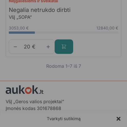
Neįgaliesiems ir sveikatai
Negalia netrukdo dirbti
VšĮ „SOPA“
3053,00 €
12840,00 €
€
Rodoma 1–7 iš 7
VšĮ „Geros valios projektai”
Įmonės kodas 301678868
Gedimino pr. 1,
Tvarkyti sutikimą
LT-01103 Vilnius, Lietuva