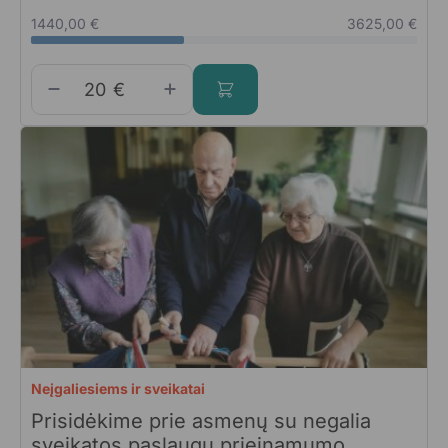
1440,00 €
3625,00 €
€
Neįgaliesiems ir sveikatai
Prisidėkime prie asmenų su negalia
sveikatos paslaugų prieinamumo