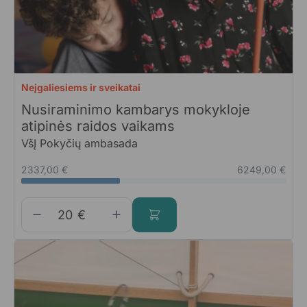
Neįgaliesiems ir sveikatai
Nusiraminimo kambarys mokykloje
atipinės raidos vaikams
VšĮ Pokyčių ambasada
2337,00 €
6249,00 €
€