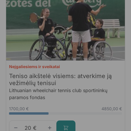
Neįgaliesiems ir sveikatai
Teniso aikštelė visiems: atverkime ją
vežimėlių tenisui
Lithuanian wheelchair tennis club sportininkų
paramos fondas
1700,00 €
4850,00 €
€