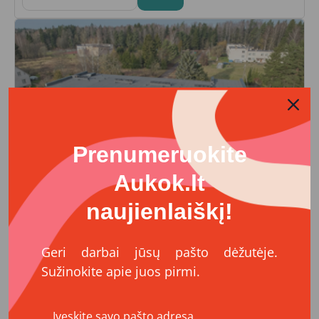
Prenumeruokite
Aukok.lt
naujienlaiškį!
Neįgaliesiems ir sveikatai
Gilvyčių globos namai: šilti namai oriai
senatvei
Geri darbai jūsų pašto dėžutėje.
VŠĮ Žmogiškųjų išteklių stebėsenos ir plėtros
Sužinokite apie juos pirmi.
biuras
1304,00 €
16050,00 €