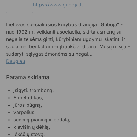
https://www.guboja.lt
Lietuvos specialiosios kūrybos draugija „Guboja“ -
nuo 1992 m. veikianti asociacija, skirta asmenų su
negalia teisėms ginti, kūrybiniam ugdymui skatinti ir
socialinei bei kultūrinei įtraukčiai didinti. Mūsų misija -
sudaryti sąlygas žmonėms su negal...
Daugiau
Parama skiriama
įsigyti: tromboną,
6 melodikas,
jūros būgną,
varpelius,
sceninį pianiną ir pedalą,
klavišinių dėklą,
lėkščių stovą,