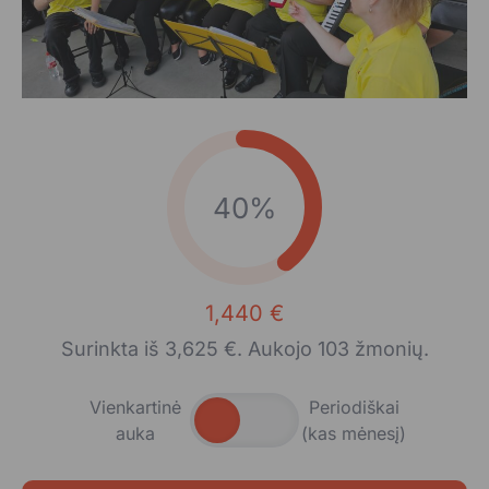
40%
1,440 €
Surinkta iš 3,625 €. Aukojo 103 žmonių.
Vienkartinė
Periodiškai
auka
(kas mėnesį)