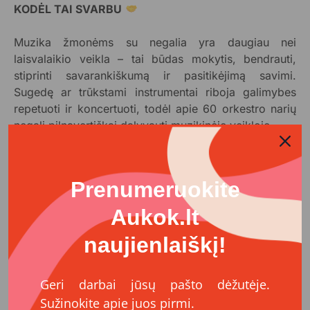
KODĖL TAI SVARBU
Muzika žmonėms su negalia yra daugiau nei
laisvalaikio veikla – tai būdas mokytis, bendrauti,
stiprinti savarankiškumą ir pasitikėjimą savimi.
Sugedę ar trūkstami instrumentai riboja galimybes
repetuoti ir koncertuoti, todėl apie 60 orkestro narių
negali pilnavertiškai dalyvauti muzikinėje veikloje.
Jūsų parama leis užtikrinti, kad žmonės su negalia
galėtų toliau kurti, mokytis ir būti matomi visuomenėje
Prenumeruokite
kaip lygiaverčiai kultūrinio gyvenimo dalyviai.
Aukok.lt
KOKS POVEIKIS
naujienlaiškį!
Surinktos lėšos mums leis:
•įsigyti trūkstamus muzikos instrumentus,
Geri darbai jūsų pašto dėžutėje.
•užtikrinti reguliarias, kokybiškas repeticijas apie 60
Sužinokite apie juos pirmi.
orkestro narių,