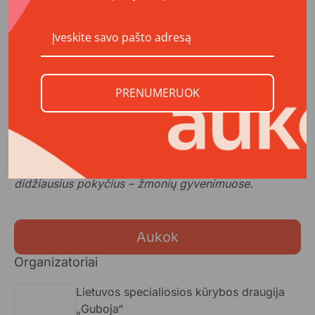
•lavinti negalią turinčių asmenų muzikinius gebėjimus,
stiprinti pasitikėjimą savimi, auginti jų
savarankiškumą,
•skatinti negalią turinčių asmenų, kaip lygiaverčių
visuomenės narių, matomumą,
PRENUMERUOK
•organizuoti koncertus Lietuvoje ir užsienyje.
Kviečiame prisidėti prie projekto ir tapti
prasmingos, ilgalaikę vertę kuriančios veiklos dalimi.
Jūsų parama padės muzikai skambėti ten, kur ji kuria
didžiausius pokyčius – žmonių gyvenimuose.
Aukok
Organizatoriai
Lietuvos specialiosios kūrybos draugija
„Guboja“