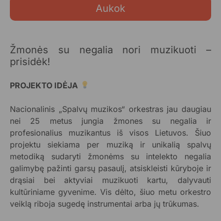
Aukok
Žmonės su negalia nori muzikuoti –
prisidėk!
PROJEKTO IDĖJA
Nacionalinis „Spalvų muzikos“ orkestras jau daugiau
nei 25 metus jungia žmones su negalia ir
profesionalius muzikantus iš visos Lietuvos. Šiuo
projektu siekiama per muziką ir unikalią spalvų
metodiką sudaryti žmonėms su intelekto negalia
galimybę pažinti garsų pasaulį, atsiskleisti kūryboje ir
drąsiai bei aktyviai muzikuoti kartu, dalyvauti
kultūriniame gyvenime. Vis dėlto, šiuo metu orkestro
veiklą riboja sugedę instrumentai arba jų trūkumas.