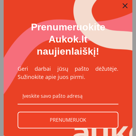
2019
353 190
2020
906 800
Prenumeruokite
Aukok.lt
2021
578 131
naujienlaiškį!
2022
3 645 401
Geri darbai jūsų pašto dėžutėje.
2023
658 534
Sužinokite apie juos pirmi.
2024
941 663
2025
580 016
PRENUMERUOK
Iš viso:
7 663 735