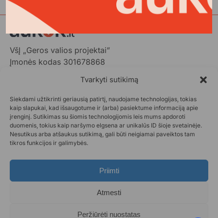
VšĮ „Geros valios projektai”
Įmonės kodas 301678868
Gedimino pr. 1,
Tvarkyti sutikimą
LT-01103 Vilnius, Lietuva
Siekdami užtikrinti geriausią patirtį, naudojame technologijas, tokias
+370 602 31001,
info@aukok.lt
kaip slapukai, kad išsaugotume ir (arba) pasiektume informaciją apie
įrenginį. Sutikimas su šiomis technologijomis leis mums apdoroti
+370 698 24305 (verslo partnerystėms)
duomenis, tokius kaip naršymo elgsena ar unikalūs ID šioje svetainėje.
Nesutikus arba atšaukus sutikimą, gali būti neigiamai paveiktos tam
Kontaktai
tikros funkcijos ir galimybės.
Privatumo politika
Aukok.lt taisyklės
Priimti
Ataskaitos
DUK
Atmesti
Statistika
Paraiškos pateikimas
Peržiūrėti nuostatas