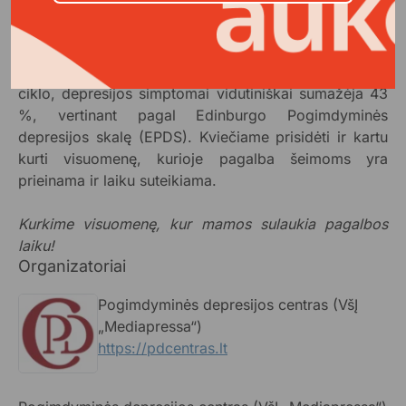
konsultacijos leis užtikrinti mamų psichologinės
sveikatos gerovę bei saugesnę aplinką kūdikių raidai.
Pogimdyminės depresijos centras matuoja pokytį: po
psichikos sveikatos specialistų suteiktų konsultacijų
ciklo, depresijos simptomai vidutiniškai sumažėja 43
%, vertinant pagal Edinburgo Pogimdyminės
depresijos skalę (EPDS). Kviečiame prisidėti ir kartu
kurti visuomenę, kurioje pagalba šeimoms yra
prieinama ir laiku suteikiama.
Kurkime visuomenę, kur mamos sulaukia pagalbos
laiku!
Organizatoriai
Pogimdyminės depresijos centras (VšĮ
„Mediapressa“)
https://pdcentras.lt