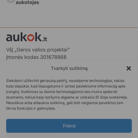
aukotojas
VšĮ „Geros valios projektai”
Įmonės kodas 301678868
Gedimino pr. 1,
Tvarkyti sutikimą
LT-01103 Vilnius, Lietuva
Siekdami užtikrinti geriausią patirtį, naudojame technologijas, tokias
+370 602 31001,
info@aukok.lt
kaip slapukai, kad išsaugotume ir (arba) pasiektume informaciją apie
įrenginį. Sutikimas su šiomis technologijomis leis mums apdoroti
+370 698 24305 (verslo partnerystėms)
duomenis, tokius kaip naršymo elgsena ar unikalūs ID šioje svetainėje.
Nesutikus arba atšaukus sutikimą, gali būti neigiamai paveiktos tam
Kontaktai
tikros funkcijos ir galimybės.
Privatumo politika
Aukok.lt taisyklės
Priimti
Ataskaitos
DUK