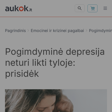
Pagrindinis
Emocinei ir krizinei pagalbai
Pogimdyminė 
Pogimdyminė depresija
neturi likti tyloje:
prisidėk