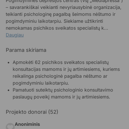
Pogimdyminės depresijos centras (VšĮ „Mediapressa“)
– savarankiškai veikianti nevyriausybinė organizacija,
teikianti psichologinę pagalbą šeimoms nėštumo ir
pogimdyminiu laikotarpiu. Siekiame užtikrinti
nemokamas psichikos sveikatos specialistų k...
Daugiau
Parama skiriama
Apmokėti 62 psichikos sveikatos specialistų
konsultacijas mamoms ir jų artimiesiems, kuriems
reikalinga psichologinė pagalba nėštumo ar
pogimdyminiu laikotarpiu.
Pamatuoti suteiktų psichologinio konsultavimo
paslaugų poveikį mamoms ir jų artimiesiems.
Projekto donorai (52)
Anoniminis