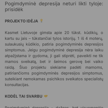
Pogimdyminė depresija neturi likti tyloje:
prisidėk
PROJEKTO IDĖJA
Kasmet Lietuvoje gimsta apie 20 tūkst. kūdikių, o
kartu su jais – tūkstančiai tylos istorijų. 1 iš 4 moterų,
sulaukusių kūdikio, patiria pogimdyminės depresijos
simptomus. Jeigu pogimdyminė depresija nėra laiku
atpažįstama ir gydoma, ji gali stiprėti, paveikti ne tik
mamos sveikatą, bet ir šeimos gerovę bei vaiko
raidą. Šiuo projektu siekiame padėti mamoms,
patiriančioms pogimdyminės depresijos simptomus,
suteikiant nemokamas psichikos sveikatos specialistų
konsultacijas.
KODĖL TAI SVARBU
Pogimdyminė depresija – dažnas, bet visuomenėje