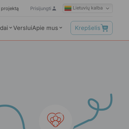
Lietuvių kalba
 projektą
Prisijungti
Krepšelis
dai
Verslui
Apie mus