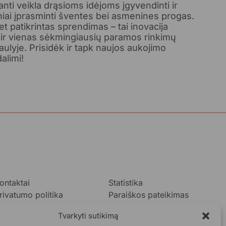
nti veikla drąsioms idėjoms įgyvendinti ir
niai įprasminti šventes bei asmenines progas.
et patikrintas sprendimas – tai inovacija
 ir vienas sėkmingiausių paramos rinkimų
ulyje. Prisidėk ir tapk naujos aukojimo
alimi!
ontaktai
Statistika
rivatumo politika
Paraiškos pateikimas
ukok.lt taisyklės
Tvarkyti sutikimą
taskaitos