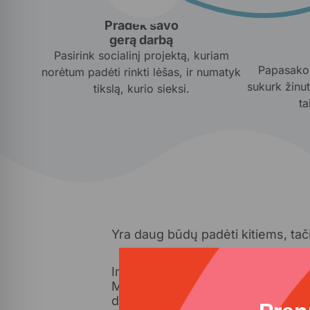
Pradėk savo
gerą darbą
Pasirink socialinį projektą, kuriam
Papasakok
norėtum padėti rinkti lėšas, ir numatyk
sukurk žinut
tikslą, kurio sieksi.
ta
Yra daug būdų padėti kitiems, tačia
Imkis gero darbo – tapk paramos 
Manai, jog pasidalinti nuoroda ne
daugiau lėšų pasirinktam socialin