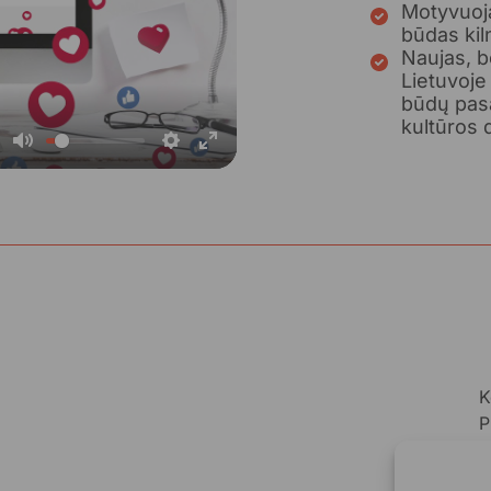
Motyvuoja
būdas kil
Naujas, b
Lietuvoje
būdų pasa
kultūros d
Mute
Settings
Enter
fullscreen
K
P
A
A