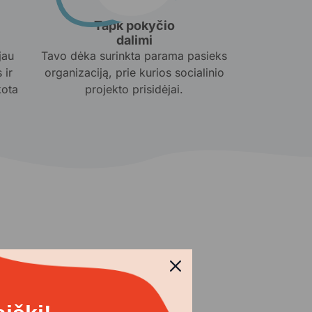
Tapk pokyčio
dalimi
jau
Tavo dėka surinkta parama pasieks
 ir
organizaciją, prie kurios socialinio
kota
projekto prisidėjai.