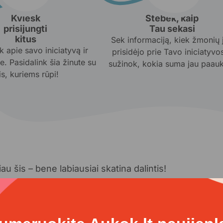
Kviesk
Stebėk, kaip
prisijungti
Tau sekasi
kitus
Sek informaciją, kiek žmonių 
 apie savo iniciatyvą ir
prisidėjo prie Tavo iniciatyvos
e. Pasidalink šia žinute su
sužinok, kokia suma jau paau
is, kuriems rūpi!
u šis – bene labiausiai skatina dalintis!
projektų ambasadoriumi ir skleisk gerumo virusą!
užtenka? Atrask savo būdą, kaip surinkti kuo
iam projektui.