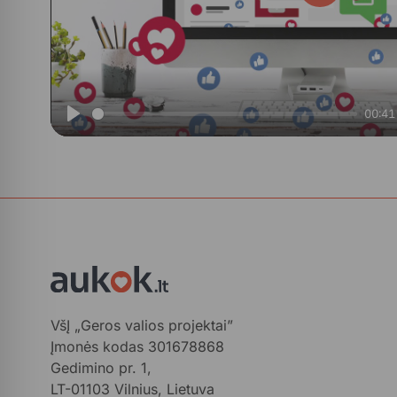
Play
00:41
Play
VšĮ „Geros valios projektai”
Įmonės kodas 301678868
Gedimino pr. 1,
LT-01103 Vilnius, Lietuva