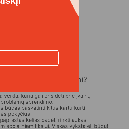
iškį!
rta tapti Ambasadoriumi?
veikla, kuria gali prisidėti prie įvairių
ų problemų sprendimo.
is būdas paskatinti kitus kartu kurti
ės pokyčius.
 paprastas kelias padėti rinkti aukas
m socialiniam tikslui. Viskas vyksta el. būdu!