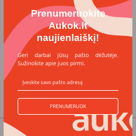
Prenumeruokite
Aukok.lt
Pakartokite slaptažodį
naujienlaiškį!
Geri darbai jūsų pašto dėžutėje.
Patvirtinu, kad esu susipažinęs (-usi) su
Sužinokite apie juos pirmi.
Taisyklėmis
ir
Privatumo politika
Registruotis
Jau turite paskyrą?
Prisijunkite
PRENUMERUOK