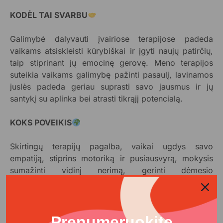
KODĖL TAI SVARBU
Galimybė dalyvauti įvairiose terapijose padeda
vaikams atsiskleisti kūrybiškai ir įgyti naujų patirčių,
taip stiprinant jų emocinę gerovę. Meno terapijos
suteikia vaikams galimybę pažinti pasaulį, lavinamos
juslės padeda geriau suprasti savo jausmus ir jų
santykį su aplinka bei atrasti tikrąjį potencialą.
KOKS POVEIKIS
Skirtingų terapijų pagalba, vaikai ugdys savo
empatiją, stiprins motoriką ir pusiausvyrą, mokysis
sumažinti vidinį nerimą, gerinti dėmesio
koncentraciją. Taip pat terapija suteiks galimybę
lavinti socialinius įgūdžius, gebėti geriau išreikšti savo
vidinį pasaulį, kurti harmoningą aplinką. Lavinamos
Prenumeruokite
juslės skatins gilesnį aplinkos ir vidinio pasaulio