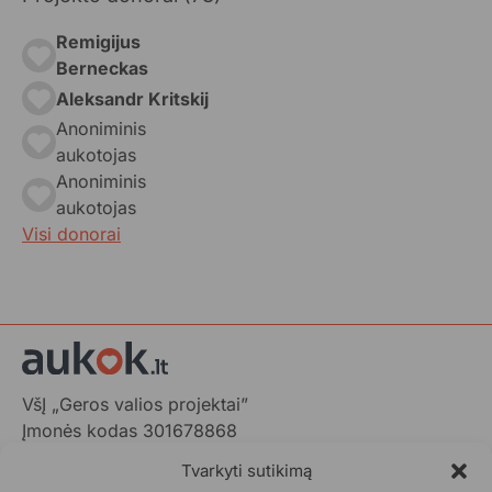
Remigijus
Berneckas
Aleksandr Kritskij
Anoniminis
aukotojas
Anoniminis
aukotojas
Visi donorai
VšĮ „Geros valios projektai”
Įmonės kodas 301678868
Gedimino pr. 1,
Tvarkyti sutikimą
LT-01103 Vilnius, Lietuva