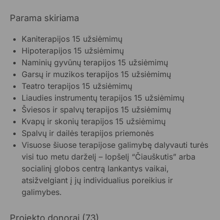
Parama skiriama
Kaniterapijos 15 užsiėmimų
Hipoterapijos 15 užsiėmimų
Naminių gyvūnų terapijos 15 užsiėmimų
Garsų ir muzikos terapijos 15 užsiėmimų
Teatro terapijos 15 užsiėmimų
Liaudies instrumentų terapijos 15 užsiėmimų
Šviesos ir spalvų terapijos 15 užsiėmimų
Kvapų ir skonių terapijos 15 užsiėmimų
Spalvų ir dailės terapijos priemonės
Visuose šiuose terapijose galimybę dalyvauti turės
visi tuo metu darželį – lopšelį “Čiauškutis” arba
socialinį globos centrą lankantys vaikai,
atsižvelgiant į jų individualius poreikius ir
galimybes.
Projekto donorai (73)