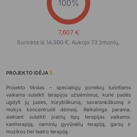
100%
7,607 €
Surinkta iš 14,500 €. Aukojo 73 žmonių.
PROJEKTO IDĖJA
Projekto tikslas – specialiųjų poreikių turintiems
vaikams suteikti terapijos užsiėmimus, kurie padės
ugdyti jų jusles, kūrybiškumą, savarankiškumą ir
mokys koncentruoti dėmesį. Reikalinga parama,
siekiant suteikti įvairių tipų terapijas vaikams:
kaniterapiją, naminių gyvūnėlių terapiją, garsų ir
muzikos bei teatro terapiją.