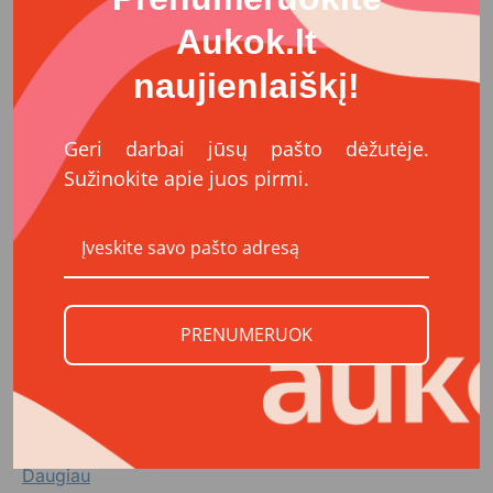
pažinimą. Po užsiėmimų, šiems vaikams bus lengviau
Aukok.lt
kurti ryšius su aplinka, jaustis pilnaverčiais nariais
visuomenėje.
naujienlaiškį!
Padėkite vaikams pažinti savo vidinį pasaulį ir
Geri darbai jūsų pašto dėžutėje.
išlaisvinti kūrybiškumą!
Organizatoriai
Sužinokite apie juos pirmi.
Vilniaus specialiojo darželio lopšelio
labdaros ir paramos fondas
„Čiauškutis“
PRENUMERUOK
Vilniaus specialusis darželis – lopšelis „Čiauškutis“
veikia kaip bendruomenė, kurioje vaikai su kalbos,
klausos, intelekto, raidos bei kompleksiniais
sutrikimais bei jų tėveliai ir visi profesionaliai
dirbantys pedagogai, medikai ir aptarnaujantis ...
Daugiau