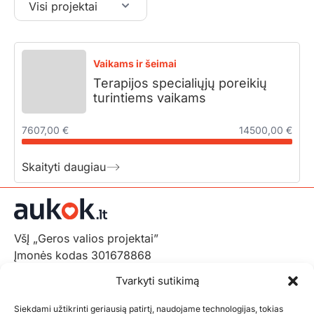
Visi projektai
Vaikams ir šeimai
Terapijos specialiųjų poreikių
turintiems vaikams
7607,00 €
14500,00 €
Skaityti daugiau
VšĮ „Geros valios projektai”
Įmonės kodas 301678868
Gedimino pr. 1,
Tvarkyti sutikimą
LT-01103 Vilnius, Lietuva
Siekdami užtikrinti geriausią patirtį, naudojame technologijas, tokias