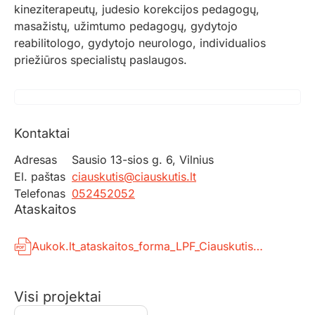
kineziterapeutų, judesio korekcijos pedagogų,
masažistų, užimtumo pedagogų, gydytojo
reabilitologo, gydytojo neurologo, individualios
priežiūros specialistų paslaugos.
Kontaktai
Adresas
Sausio 13-sios g. 6, Vilnius
El. paštas
ciauskutis@ciauskutis.lt
Telefonas
052452052
Ataskaitos
Aukok.lt_ataskaitos_forma_LPF_Ciauskutis_signed.pdf
Visi projektai