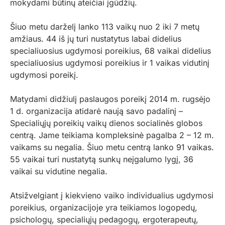
mokydami būtinų ateičiai įgūdžių.
Šiuo metu darželį lanko 113 vaikų nuo 2 iki 7 metų
amžiaus. 44 iš jų turi nustatytus labai didelius
specialiuosius ugdymosi poreikius, 68 vaikai didelius
specialiuosius ugdymosi poreikius ir 1 vaikas vidutinį
ugdymosi poreikį.
Matydami didžiulį paslaugos poreikį 2014 m. rugsėjo
1 d. organizacija atidarė naują savo padalinį –
Specialiųjų poreikių vaikų dienos socialinės globos
centrą. Jame teikiama kompleksinė pagalba 2 – 12 m.
vaikams su negalia. Šiuo metu centrą lanko 91 vaikas.
55 vaikai turi nustatytą sunkų neįgalumo lygį, 36
vaikai su vidutine negalia.
Atsižvelgiant į kiekvieno vaiko individualius ugdymosi
poreikius, organizacijoje yra teikiamos logopedų,
psichologų, specialiųjų pedagogų, ergoterapeutų,