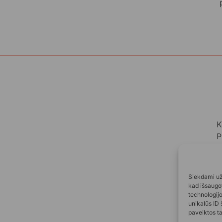
K
P
A
A
Siekdami užt
kad išsaugot
technologij
unikalūs ID 
paveiktos ta