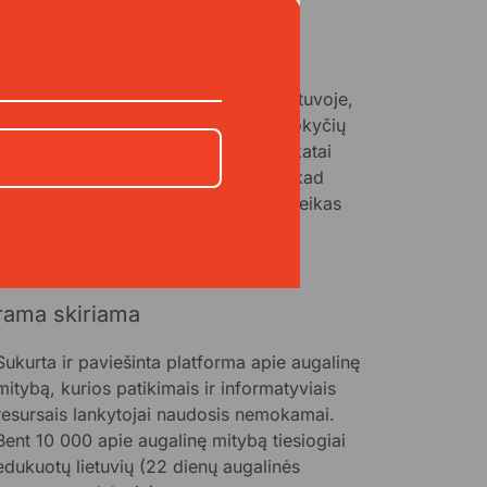
https://augalyn.lt/
galyn“ yra vienintelė organizacija Lietuvoje,
ptingai siekianti visuotinių mitybos pokyčių
alinės – gyvūnams, planetai bei sveikatai
ankiausios – mitybos link. Siekiame, kad
nus, palankus gyvūnams, tvarus ir sveikas
linis maistas ...
giau
rama skiriama
Sukurta ir paviešinta platforma apie augalinę
mitybą, kurios patikimais ir informatyviais
resursais lankytojai naudosis nemokamai.
Bent 10 000 apie augalinę mitybą tiesiogiai
edukuotų lietuvių (22 dienų augalinės