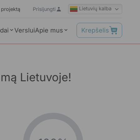
Lietuvių kalba
 projektą
Prisijungti
Krepšelis
dai
Verslui
Apie mus
rmą Lietuvoje!