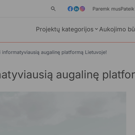
Paremk mus
Pateik
Projektų kategorijos
Aukojimo bū
i informatyviausią augalinę platformą Lietuvoje!
atyviausią augalinę platfo