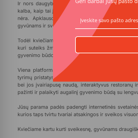
Geri darbai jūsų pašto d
Ir nors daugybė žmonių norėtų įsitraukti daugiau 
kalba, kaip tai įgyvendinti praktiškai, vis dar patenka
nėra. Apklausos rodo, kad šis trūkumas geroka
gyvūnams ir sveikatai palankesnės mitybos.
Todėl kviečiame prisidėti prie patikimiausios ir i
kuri suteiks žmonėms lengvai pasiekiamą, mokslu 
gyvenimo būdo pokyčiams, teigiamai veikiantiems ap
Viena platforma – daug funkcijų: plati augalinių r
tyrimų pristatymai ir aptarimai, palaikanti bendru
bei jos įvairiapusę naudą, interaktyvus restoranų 
pažinti ir palaikyti augalinį gyvenimo būdą su leng
Jūsų parama padės padengti internetinės svetainės 
kurios taps tvirtu tvariai atsakingos ir sveikos vis
Kviečiame kartu kurti sveikesnę, gyvūnams draugiške