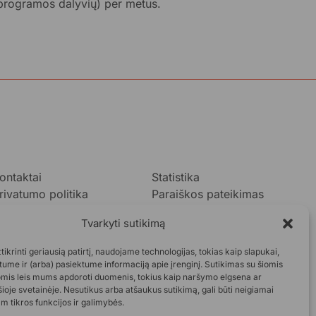
programos dalyvių) per metus.
ontaktai
Statistika
rivatumo politika
Paraiškos pateikimas
ukok.lt taisyklės
Tvarkyti sutikimą
taskaitos
DUK
ikrinti geriausią patirtį, naudojame technologijas, tokias kaip slapukai,
ume ir (arba) pasiektume informaciją apie įrenginį. Sutikimas su šiomis
omis leis mums apdoroti duomenis, tokius kaip naršymo elgsena ar
šioje svetainėje. Nesutikus arba atšaukus sutikimą, gali būti neigiamai
m tikros funkcijos ir galimybės.