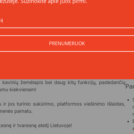
ėžutėje. Sužinokite apie juos pirmi.
augalinio maisto į savo kasdienybę – resursai lietuvių
 į pilkąją zoną: arba jie riboti ir pasklidę, arba jų visai
i apsunkina sklandų žmonių perėjimą prie planetai,
„Au
kry
nformatyviausios augalinės platformos Lietuvoje kūrimo,
aug
PRENUMERUOK
grįstą informaciją gimtąja kalba, įkvepiant visuomenę
pal
linką, gyvūnus ir jų pačių sveikatą.
ska
auga
eceptų duombazė, informatyvūs ir patikimi straipsniai,
Dau
omenė, ekspertų patarimai ir gidai apie augalinę mitybą
ir kavinių žemėlapis bei daug kitų funkcijų, padedančių
Pa
vumu kiekvienam!
ir jos turinio sukūrimo, platformos viešinimo išlaidas,
uomenės pamatu.
snę ir tvaresnę ateitį Lietuvoje!