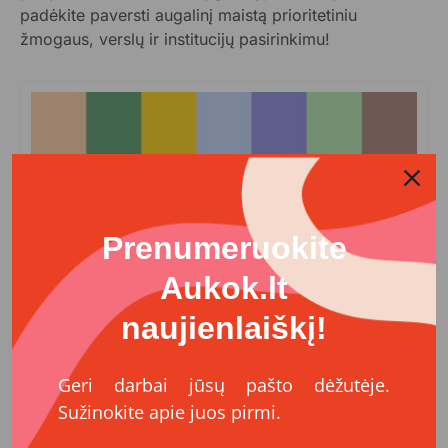
padėkite paversti augalinį maistą prioritetiniu
žmogaus, verslų ir institucijų pasirinkimu!
Prenumeruokite
Aukok.lt
naujienlaiškį!
Geri darbai jūsų pašto dėžutėje.
Sužinokite apie juos pirmi.