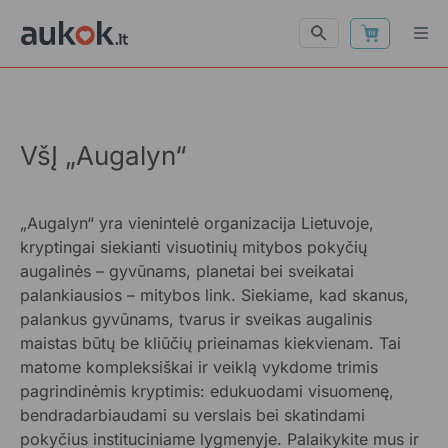
VšĮ „Augalyn“
„Augalyn“ yra vienintelė organizacija Lietuvoje,
kryptingai siekianti visuotinių mitybos pokyčių
augalinės – gyvūnams, planetai bei sveikatai
palankiausios – mitybos link. Siekiame, kad skanus,
palankus gyvūnams, tvarus ir sveikas augalinis
maistas būtų be kliūčių prieinamas kiekvienam. Tai
matome kompleksiškai ir veiklą vykdome trimis
pagrindinėmis kryptimis: edukuodami visuomenę,
bendradarbiaudami su verslais bei skatindami
pokyčius instituciniame lygmenyje. Palaikykite mus ir