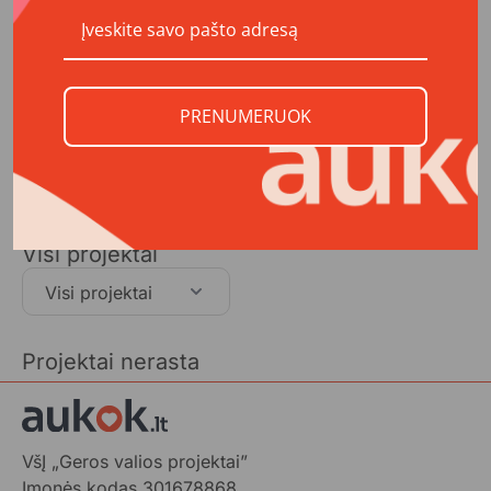
Kontaktai
PRENUMERUOK
Adresas
Viršuliškių g. 55-62, LT-05125 Vilnius
El. paštas
info@augalyn.lt
Telefonas
+370 699 77141
Visi projektai
Visi projektai
Projektai nerasta
VšĮ „Geros valios projektai”
Įmonės kodas 301678868