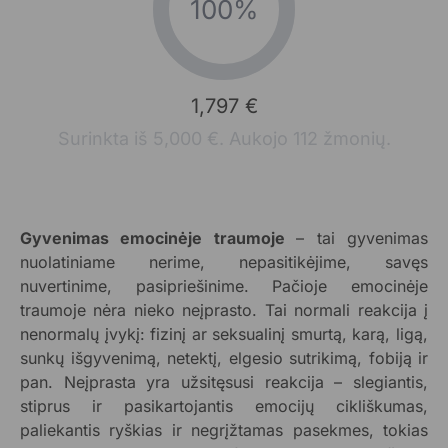
100%
1,797 €
Surinkta iš 5,000 €. Aukojo 112 žmonių.
Gyvenimas emocinėje traumoje
– tai gyvenimas
nuolatiniame nerime, nepasitikėjime, savęs
nuvertinime, pasipriešinime. Pačioje emocinėje
traumoje nėra nieko neįprasto. Tai normali reakcija į
nenormalų įvykį: fizinį ar seksualinį smurtą, karą, ligą,
sunkų išgyvenimą, netektį, elgesio sutrikimą, fobiją ir
pan. Neįprasta yra užsitęsusi reakcija – slegiantis,
stiprus ir pasikartojantis emocijų cikliškumas,
paliekantis ryškias ir negrįžtamas pasekmes, tokias