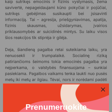
kaip sutrikęs emocinis ir fizinis vystymasis, žema
savivertė, nepageidaujami kūno pokyčiai ir pojūčiai,
sutrikęs gebėjimas susikaupti bei įsisavinti
informaciją. Tai – agresija, priešgyniavimas, apatija,
fizinis skausmas, užsidarymas, įvairios
priklausomybės ar suicidinės mintys. Su laiku visos
šios reakcijos tik stiprėja ir gilėja.
Deja, šiandieną pagalba retai suteikiama laiku, yra
nenuosekli ir trumpalaikė. Socialinę riziką
patiriančioms šeimoms tokia emocinės pagalba yra
neįperkama, o valstybės finansuojama – sunkiai
pasiekiama. Pagalbos vaikams tenka laukti nuo pusės
metų iki metų ar ilgiau. Tėvai, nors ir norėdami padėti
savo vaikams, jaučiasi neturintys tam galimybių, žinių,
vidinių resursų ar laiko. Lietuvoje atliktos apklausos
rodo, kad beveik 4 iš 10 trūksta informacijos, ką ir
kaip reikėtų daryti, 41 proc. stinga kantrybės, o net
Prenumeruokite
56 proc. tėvų sako, kad jiems trūksta laiko savo vaikų