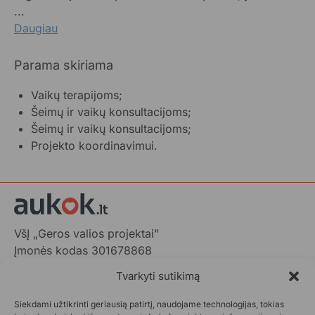
...
Daugiau
Parama skiriama
Vaikų terapijoms;
Šeimų ir vaikų konsultacijoms;
Šeimų ir vaikų konsultacijoms;
Projekto koordinavimui.
VšĮ „Geros valios projektai”
Įmonės kodas 301678868
Gedimino pr. 1,
Tvarkyti sutikimą
LT-01103 Vilnius, Lietuva
Siekdami užtikrinti geriausią patirtį, naudojame technologijas, tokias