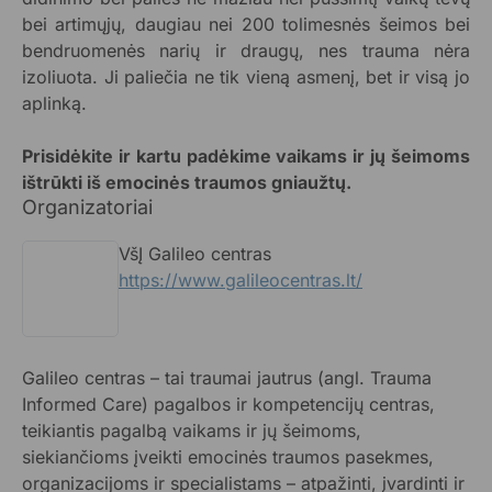
bei artimųjų, daugiau nei 200 tolimesnės šeimos bei
bendruomenės narių ir draugų, nes trauma nėra
izoliuota. Ji paliečia ne tik vieną asmenį, bet ir visą jo
aplinką.
Prisidėkite ir kartu padėkime vaikams ir jų šeimoms
ištrūkti iš emocinės traumos gniaužtų.
Organizatoriai
VšĮ Galileo centras
https://www.galileocentras.lt/
Galileo centras – tai traumai jautrus (angl. Trauma
Informed Care) pagalbos ir kompetencijų centras,
teikiantis pagalbą vaikams ir jų šeimoms,
siekiančioms įveikti emocinės traumos pasekmes,
organizacijoms ir specialistams – atpažinti, įvardinti ir