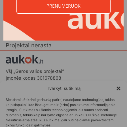
PRENUMERUOK
Visi projektai
Visi projektai
Projektai nerasta
VšĮ „Geros valios projektai”
Įmonės kodas 301678868
Gedimino pr. 1,
Tvarkyti sutikimą
LT-01103 Vilnius, Lietuva
Siekdami užtikrinti geriausią patirtį, naudojame technologijas, tokias
+370 602 31001,
info@aukok.lt
kaip slapukai, kad išsaugotume ir (arba) pasiektume informaciją apie
įrenginį. Sutikimas su šiomis technologijomis leis mums apdoroti
+370 698 24305 (verslo partnerystėms)
duomenis, tokius kaip naršymo elgsena ar unikalūs ID šioje svetainėje.
Nesutikus arba atšaukus sutikimą, gali būti neigiamai paveiktos tam
Kontaktai
tikros funkcijos ir galimybės.