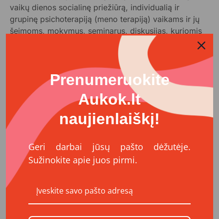
vaikų dienos socialinę priežiūrą, individualią ir
grupinę psichoterapiją (meno terapiją) vaikams ir jų
šeimoms, mokymus, seminarus, diskusijas, kuriomis
visuomenė supažindinama su emocinės traumos
keliamais iššūkiais, traumai jautrios veiklos principais
ir jų diegimu organizacijose.
Prenumeruokite
Visa organizacijos veikla remiasi nuostata, kad
Aukok.lt
atsparumas yra supergalia, todėl centras kasdiene
savo veikla siekia didinti socialinį-emocinį žmonių
naujienlaiškį!
atsparumą.
Geri darbai jūsų pašto dėžutėje.
Sužinokite apie juos pirmi.
Kontaktai
Adresas
Krivių g. 5, LT-01204 Vilnius
El. paštas
info@galileocentras.lt
Telefonas
+37068580158