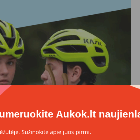
umeruokite Aukok.lt naujienla
Org
ėžutėje. Sužinokite apie juos pirmi.
viračiu išmina be šalmo, o tėvai nė nežino, kad jį dėvėti