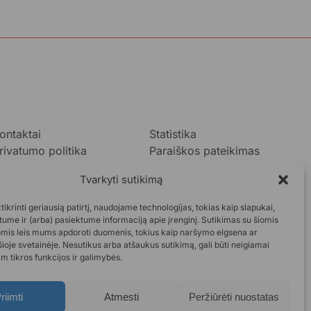
ontaktai
Statistika
rivatumo politika
Paraiškos pateikimas
ukok.lt taisyklės
Tvarkyti sutikimą
taskaitos
DUK
ikrinti geriausią patirtį, naudojame technologijas, tokias kaip slapukai,
ume ir (arba) pasiektume informaciją apie įrenginį. Sutikimas su šiomis
omis leis mums apdoroti duomenis, tokius kaip naršymo elgsena ar
šioje svetainėje. Nesutikus arba atšaukus sutikimą, gali būti neigiamai
m tikros funkcijos ir galimybės.
riimti
Atmesti
Peržiūrėti nuostatas