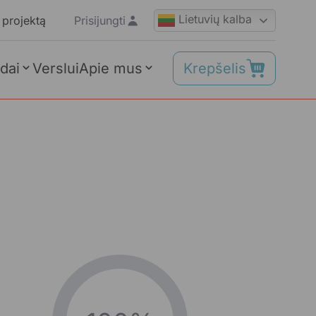
Lietuvių kalba
 projektą
Prisijungti
Krepšelis
dai
Verslui
Apie mus