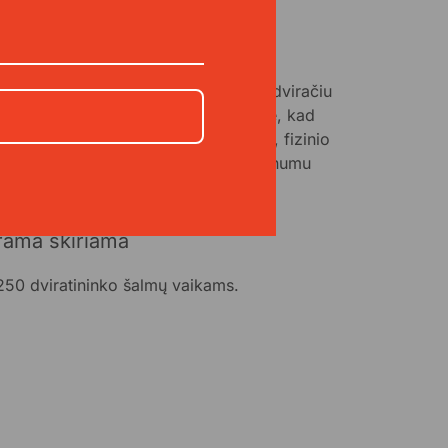
https://minam100.lt/
vaizduojame Lietuvą, kurioje važiuoti dviračiu
 saugu, patogu ir populiaru. Siekiame, kad
kvienas, nepriklausomai nuo amžiaus, fizinio
ėgumo ar socialinio statuso, su malonumu
tų minti dviratį.
rama skiriama
250 dviratininko šalmų vaikams.