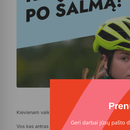
Pren
Kievienam vaikui – po šalmą!
Geri darbai jūsų pašto d
Vos kas antras vaikas ir jaunuolis į gatvę ar kiemą d