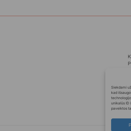
K
P
A
A
Siekdami užt
kad išsaugot
technologij
unikalūs ID 
paveiktos ta
P