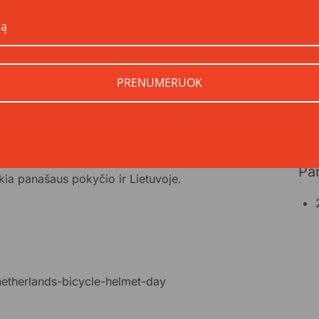
nelaimės.
Kiekvienam vaikui – po šalmą!“. Jos metu per šalies
rmaciniais lankstinukais, kad atkreiptume vaikų ir tėvų
Įsi
PRENUMERUOK
yra
kie
s įsteigtos Europos kelių saugos chartijos veikloje.
paj
s, kelerius metus vykdytos kampanijos, šalyje penkis
galė
Pa
kia panašaus pokyčio ir Lietuvoje.
/netherlands-bicycle-helmet-day