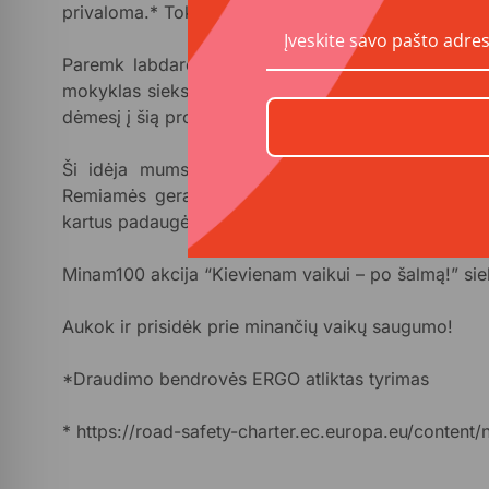
privaloma.* Tokie pasivažinėjimai – tik žingsnis iki 
Paremk labdaros organizacijos Minam100 akciją „
mokyklas sieksime išdalinti 250 šalmų kartu su info
dėmesį į šią problemą.
Ši idėja mums kilo dalyvaujant Europos Komisijo
Remiamės gerąja Olandijos praktika – dėl panašio
kartus padaugėjo šalmus dėvinčių dviratininkų.
Minam100 akcija “Kievienam vaikui – po šalmą!” sie
Aukok ir prisidėk prie minančių vaikų saugumo!
*Draudimo bendrovės ERGO atliktas tyrimas
* https://road-safety-charter.ec.europa.eu/content