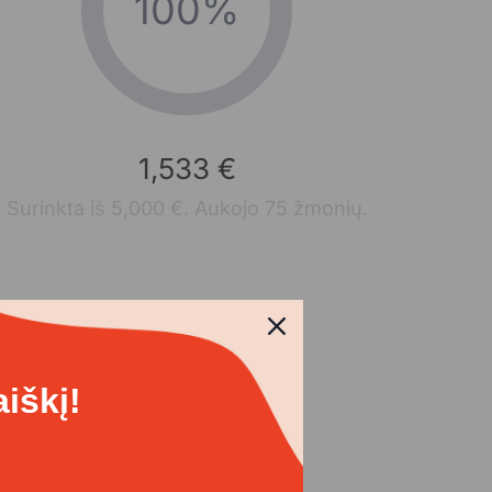
100%
1,533 €
Surinkta iš 5,000 €. Aukojo 75 žmonių.
iškį!
anizatoriai
VšĮ Minam100