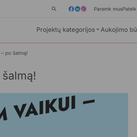
Paremk mus
Pateik
Projektų kategorijos
Aukojimo bū
 – po šalmą!
 šalmą!