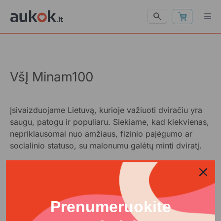
VšĮ Minam100
Įsivaizduojame Lietuvą, kurioje važiuoti dviračiu yra
saugu, patogu ir populiaru. Siekiame, kad kiekvienas,
nepriklausomai nuo amžiaus, fizinio pajėgumo ar
socialinio statuso, su malonumu galėtų minti dviratį.
Prenumeruokite
Kontaktai