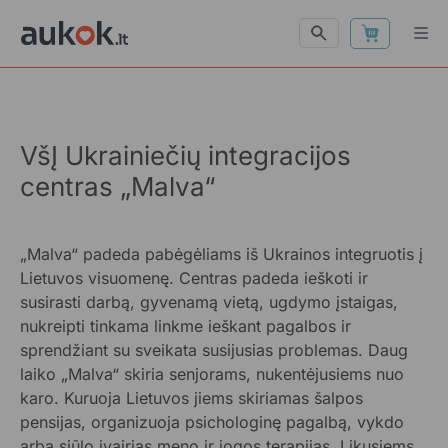
VšĮ Ukrainiečių integracijos
centras „Malva“
„Malva“ padeda pabėgėliams iš Ukrainos integruotis į
Lietuvos visuomenę. Centras padeda ieškoti ir
susirasti darbą, gyvenamą vietą, ugdymo įstaigas,
nukreipti tinkama linkme ieškant pagalbos ir
sprendžiant su sveikata susijusias problemas. Daug
laiko „Malva“ skiria senjorams, nukentėjusiems nuo
karo. Kuruoja Lietuvos jiems skiriamas šalpos
pensijas, organizuoja psichologinę pagalbą, vykdo
arba siūlo įvairias meno ir jogos terapijas. Likusiems