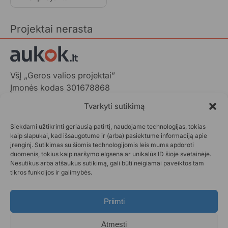
Projektai nerasta
VšĮ „Geros valios projektai”
Įmonės kodas 301678868
Gedimino pr. 1,
Tvarkyti sutikimą
LT-01103 Vilnius, Lietuva
Siekdami užtikrinti geriausią patirtį, naudojame technologijas, tokias
+370 602 31001,
info@aukok.lt
kaip slapukai, kad išsaugotume ir (arba) pasiektume informaciją apie
įrenginį. Sutikimas su šiomis technologijomis leis mums apdoroti
+370 698 24305 (verslo partnerystėms)
duomenis, tokius kaip naršymo elgsena ar unikalūs ID šioje svetainėje.
Nesutikus arba atšaukus sutikimą, gali būti neigiamai paveiktos tam
Kontaktai
tikros funkcijos ir galimybės.
Privatumo politika
Aukok.lt taisyklės
Priimti
Ataskaitos
DUK
Atmesti