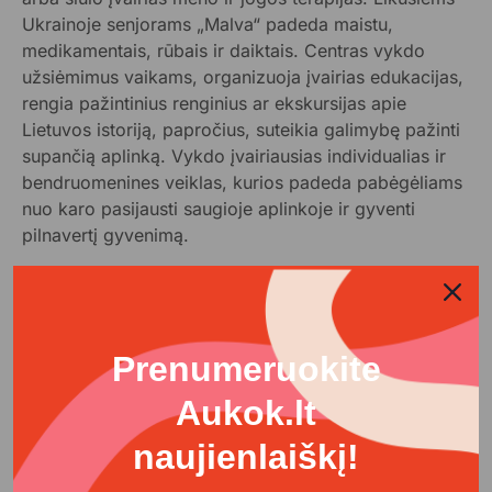
Ukrainoje senjorams „Malva“ padeda maistu,
medikamentais, rūbais ir daiktais. Centras vykdo
užsiėmimus vaikams, organizuoja įvairias edukacijas,
rengia pažintinius renginius ar ekskursijas apie
Lietuvos istoriją, papročius, suteikia galimybę pažinti
supančią aplinką. Vykdo įvairiausias individualias ir
bendruomenines veiklas, kurios padeda pabėgėliams
nuo karo pasijausti saugioje aplinkoje ir gyventi
pilnavertį gyvenimą.
Prenumeruokite
Aukok.lt
naujienlaiškį!