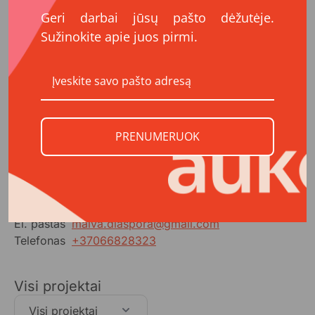
Geri darbai jūsų pašto dėžutėje.
Sužinokite apie juos pirmi.
PRENUMERUOK
Kontaktai
Adresas
Žemaitės g. 83A, LT-76336 Šiauliai
El. paštas
malva.diaspora@gmail.com
Telefonas
+37066828323
Visi projektai
Visi projektai