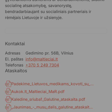
socialinę atsakomybę, savanorystę,
bendradarbiaujant su socialiniais partneriais ir
rėmėjais Lietuvoje ir užsienyje.
Kontaktai
Adresas
Gedimino pr. 56B, Vilnius
El. paštas
info@maltieciai.lt
Telefonas
+370 5 249 7304
Ataskaitos
Padekime_Lietuvos_medikams_kovoti_su_koronavirusu_galutine_ataskaita.pdf
Aukok.lt_Maltieciai_MaR.pdf
Kaledine_sriuba1_Galutine_ataskaita.pdf
„Jaunimas_-_musu_dalis_galutine_ataskaita.pdf