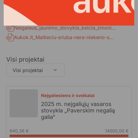
Maltieciu_namai_-_Projekto_ataskaita.pdf
Pakeiskite_jaunuoliu_su_negalia_gyvenima_Galutine_Ataskaita.pdf
Neigalaus_jaunimo_stovykla_keicia_zmoniu_gyvenimus_galutine_ataskaita.pdf
Aukok.lt_Maltieciu-sriuba-nera-niekeno-seneliu_1625.pdf
Visi projektai
Visi projektai
Neįgaliesiems ir sveikatai
2025 m. neįgaliųjų vasaros
stovykla „Paverskim negalią
galia“
940,36 €
14500,00 €