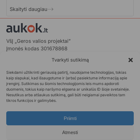
Skaityti daugiau
VšĮ „Geros valios projektai”
Įmonės kodas 301678868
Gedimino pr. 1,
Tvarkyti sutikimą
LT-01103 Vilnius, Lietuva
Siekdami užtikrinti geriausią patirtį, naudojame technologijas, tokias
+370 602 31001,
info@aukok.lt
kaip slapukai, kad išsaugotume ir (arba) pasiektume informaciją apie
įrenginį. Sutikimas su šiomis technologijomis leis mums apdoroti
+370 698 24305 (verslo partnerystėms)
duomenis, tokius kaip naršymo elgsena ar unikalūs ID šioje svetainėje.
Nesutikus arba atšaukus sutikimą, gali būti neigiamai paveiktos tam
Kontaktai
tikros funkcijos ir galimybės.
Privatumo politika
Aukok.lt taisyklės
Priimti
Ataskaitos
DUK
Atmesti
Statistika