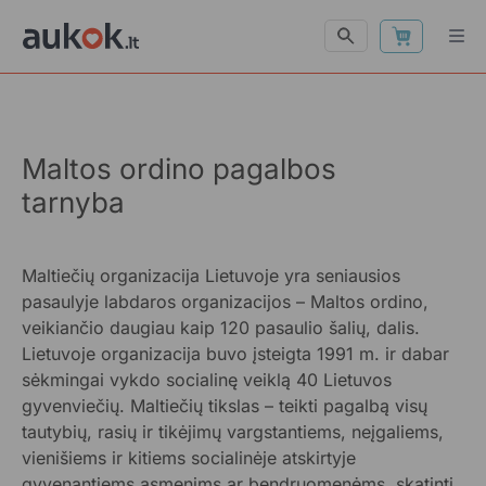
Maltos ordino pagalbos
tarnyba
Maltiečių organizacija Lietuvoje yra seniausios
pasaulyje labdaros organizacijos – Maltos ordino,
veikiančio daugiau kaip 120 pasaulio šalių, dalis.
Lietuvoje organizacija buvo įsteigta 1991 m. ir dabar
sėkmingai vykdo socialinę veiklą 40 Lietuvos
gyvenviečių. Maltiečių tikslas – teikti pagalbą visų
tautybių, rasių ir tikėjimų vargstantiems, neįgaliems,
vienišiems ir kitiems socialinėje atskirtyje
gyvenantiems asmenims ar bendruomenėms, skatinti