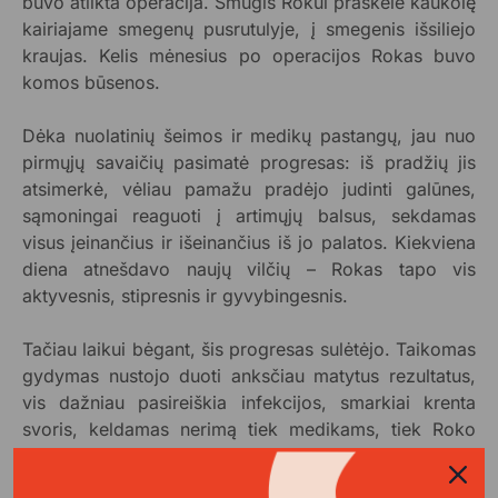
buvo atlikta operacija. Smūgis Rokui praskėlė kaukolę
kairiajame smegenų pusrutulyje, į smegenis išsiliejo
kraujas. Kelis mėnesius po operacijos Rokas buvo
komos būsenos.
Dėka nuolatinių šeimos ir medikų pastangų, jau nuo
pirmųjų savaičių pasimatė progresas: iš pradžių jis
atsimerkė, vėliau pamažu pradėjo judinti galūnes,
sąmoningai reaguoti į artimųjų balsus, sekdamas
visus įeinančius ir išeinančius iš jo palatos. Kiekviena
diena atnešdavo naujų vilčių – Rokas tapo vis
aktyvesnis, stipresnis ir gyvybingesnis.
Tačiau laikui bėgant, šis progresas sulėtėjo. Taikomas
gydymas nustojo duoti anksčiau matytus rezultatus,
vis dažniau pasireiškia infekcijos, smarkiai krenta
svoris, keldamas nerimą tiek medikams, tiek Roko
šeimai. Po kiekvieno naujo žingsnio pirmyn – pasiveja
trys žingsniai atgal ir vis niūresnės gydytojų