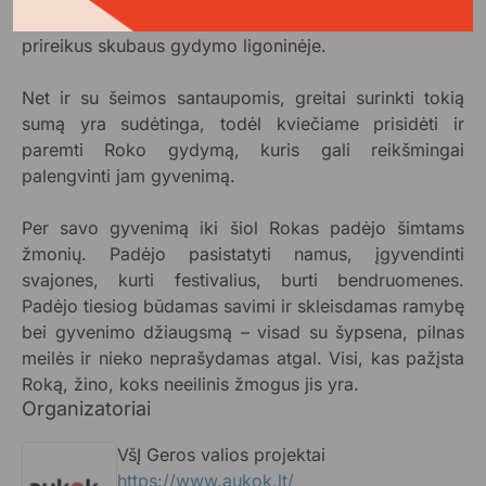
dalį reikia turėti nenumatytiems atvejams, pavyzdžiui,
prireikus skubaus gydymo ligoninėje.
Net ir su šeimos santaupomis, greitai surinkti tokią
sumą yra sudėtinga, todėl kviečiame prisidėti ir
paremti Roko gydymą, kuris gali reikšmingai
palengvinti jam gyvenimą.
Per savo gyvenimą iki šiol Rokas padėjo šimtams
žmonių. Padėjo pasistatyti namus, įgyvendinti
svajones, kurti festivalius, burti bendruomenes.
Padėjo tiesiog būdamas savimi ir skleisdamas ramybę
bei gyvenimo džiaugsmą – visad su šypsena, pilnas
meilės ir nieko neprašydamas atgal. Visi, kas pažįsta
Roką, žino, koks neeilinis žmogus jis yra.
Organizatoriai
VšĮ Geros valios projektai
https://www.aukok.lt/