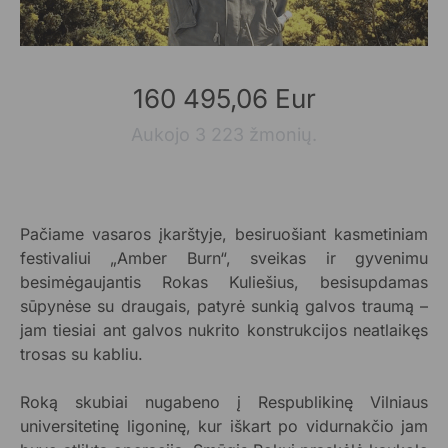
160 495,06 Eur
Aukojo 3 223 žmonių.
Pačiame vasaros įkarštyje, besiruošiant kasmetiniam
festivaliui „Amber Burn“, sveikas ir gyvenimu
besimėgaujantis Rokas Kuliešius, besisupdamas
sūpynėse su draugais, patyrė sunkią galvos traumą –
jam tiesiai ant galvos nukrito konstrukcijos neatlaikęs
trosas su kabliu.
Roką skubiai nugabeno į Respublikinę Vilniaus
universitetinę ligoninę, kur iškart po vidurnakčio jam