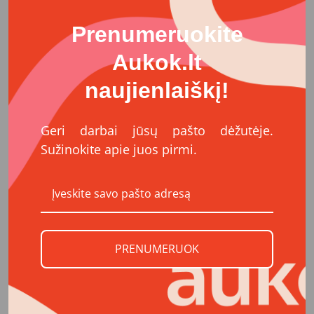
prognozės.
Prenumeruokite
Po daugybės konsultacijų ir sudėtingų diskusijų, Roko
Aukok.lt
artimieji priėmė svarbų sprendimą – suteikti savo
mylimam sūnui ir broliui galimybę tęsti gydymą
naujienlaiškį!
specializuotoje Vokietijos klinikoje, apie kurią
sužinojo bendraudami su panašaus likimo žmonėmis.
Jos gydytojai, nuodugniai įvertinę Roko būklę,
Geri darbai jūsų pašto dėžutėje.
įžvelgė potencialą ir viltį – intensyvi bei specializuota
Sužinokite apie juos pirmi.
priežiūra gali padėti Rokui sustiprėti ir padidinti jo
sąmoningumą. Taip pat, lavinti komunikacijos
įgūdžius, kurie galėtų tapti dideliu žingsniu į
patogesnį gyvenimą Rokui ir jo šeimai.
Roko šeima skaičiuoja, kad pirmiems dviem
PRENUMERUOK
mėnesiams, nuo kurių klinika siūlo pradėti, reikia
turėti apie 150 tūkst. eurų. Iš jų 89 tūkst. Eur reikia
kuo skubiau pervesti klinikai, dar po 20 tūkst. Eur
kainuos privatūs skrydžiai pirmyn ir atgal, o likusią