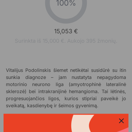
100%
15,053 €
Surinkta iš 15,000 €. Aukojo 395 žmonių.
Vitalijus Podolinskis šiemet netikėtai susidūrė su itin
sunkia diagnoze – jam nustatyta nepagydoma
motorinio neurono liga (amyotrophinė lateralinė
sklerozė) bei intrakranijinė hemangioma. Tai lėtinės,
progresuojančios ligos, kurios stipriai paveikė jo
sveikatą, kasdienybę ir šeimos gyvenimą.
Parama bus skirta padengti palaikomojo gydymo
išlaidas – vizitams pas specialistus, terapijoms,