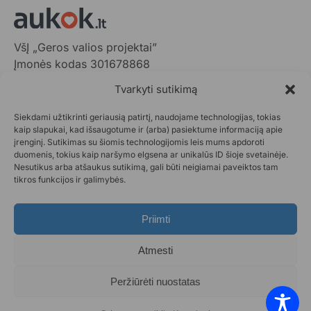
VšĮ „Geros valios projektai”
Įmonės kodas 301678868
Gedimino pr. 1,
Tvarkyti sutikimą
LT-01103 Vilnius, Lietuva
Siekdami užtikrinti geriausią patirtį, naudojame technologijas, tokias
+370 602 31001,
info@aukok.lt
kaip slapukai, kad išsaugotume ir (arba) pasiektume informaciją apie
įrenginį. Sutikimas su šiomis technologijomis leis mums apdoroti
+370 698 24305 (verslo partnerystėms)
duomenis, tokius kaip naršymo elgsena ar unikalūs ID šioje svetainėje.
Nesutikus arba atšaukus sutikimą, gali būti neigiamai paveiktos tam
Kontaktai
tikros funkcijos ir galimybės.
Privatumo politika
Aukok.lt taisyklės
Priimti
Ataskaitos
DUK
Atmesti
Statistika
Paraiškos pateikimas
Peržiūrėti nuostatas