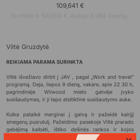
109,641 €
Surinkta iš 100,000 €. Aukojo 3 094 žmonių.
Viltė Gruzdytė
REIKIAMA PARAMA SURINKTA
Viltė išvažiavo dirbti į JAV , pagal „Work and travel”
programą. Deja, liepos 9 dieną, vakare, apie 22 30 h,
pagrindinėje Wilwood mieto gatvėje įvyko
susišaudymas, ir ji tapo atsitiktinė susišaudymo auka.
Kulka pataikė merginai į galvą ir pažeidė kairįjį
smegenų pusrutulį. Pažeidimo pasekoje Viltė prarado
gebėjimą kalbėti, ištiko dešinės rankos ir kojos
paralyžius.