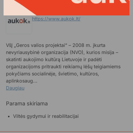
VšĮ Geros valios projektai
https://www.aukok.lt/
VšĮ „Geros valios projektai“ – 2008 m. įkurta
nevyriausybinė organizacija (NVO), kurios misija –
skatinti aukojimo kultūrą Lietuvoje ir padėti
organizacijoms pritraukti reikiamų lėšų teigiamiems
pokyčiams socialinėje, švietimo, kultūros,
aplinkosaug...
Daugiau
Parama skiriama
Viltės gydymui ir reabilitacijai