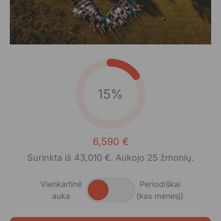
15%
6,590 €
Surinkta iš 43,010 €. Aukojo 25 žmonių.
Vienkartinė
Periodiškai
auka
(kas mėnesį)