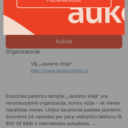
Prisidėkite, jog nė vienas neliktų paliktas vienas!
Aukok
Organizatoriai
VšĮ „Jaunimo linija“
http://www.jaunimolinija.lt/
Emocinės paramos tarnyba „Jaunimo linija“ yra
nevyriausybinė organizacija, kurios vizija – nė vienas
nepaliktas vienas. Linijos savanoriai padeda jauniems
žmonėms 24 valandas per parą veikiančiu telefonu (8
800 28 888) ir internetiniais pokalbiais. ...