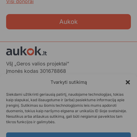
Visi donorai
Aukok
VšĮ „Geros valios projektai”
Įmonės kodas 301678868
Gedimino pr. 1,
Tvarkyti sutikimą
LT-01103 Vilnius, Lietuva
Siekdami užtikrinti geriausią patirtį, naudojame technologijas, tokias
+370 602 31001,
info@aukok.lt
kaip slapukai, kad išsaugotume ir (arba) pasiektume informaciją apie
įrenginį. Sutikimas su šiomis technologijomis leis mums apdoroti
+370 698 24305 (verslo partnerystėms)
duomenis, tokius kaip naršymo elgsena ar unikalūs ID šioje svetainėje.
Nesutikus arba atšaukus sutikimą, gali būti neigiamai paveiktos tam
Kontaktai
tikros funkcijos ir galimybės.
Privatumo politika
Aukok.lt taisyklės