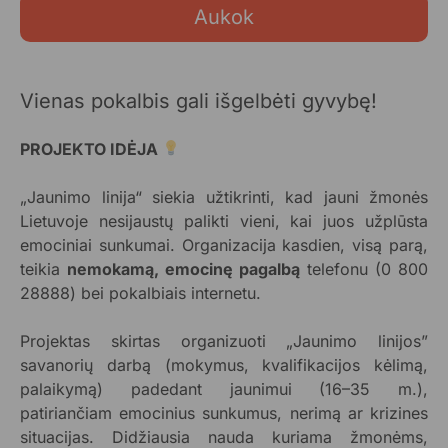
Aukok
Vienas pokalbis gali išgelbėti gyvybę!
PROJEKTO IDĖJA
„Jaunimo linija“ siekia užtikrinti, kad jauni žmonės
Lietuvoje nesijaustų palikti vieni, kai juos užplūsta
emociniai sunkumai. Organizacija kasdien, visą parą,
teikia
nemokamą, emocinę pagalbą
telefonu (0 800
28888) bei pokalbiais internetu.
Projektas skirtas organizuoti „Jaunimo linijos”
savanorių darbą (mokymus, kvalifikacijos kėlimą,
palaikymą) padedant jaunimui (16–35 m.),
patiriančiam emocinius sunkumus, nerimą ar krizines
situacijas. Didžiausia nauda kuriama žmonėms,