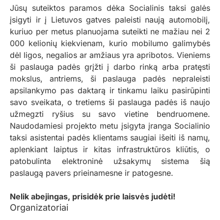
Jūsų suteiktos paramos dėka Socialinis taksi galės
įsigyti ir į Lietuvos gatves paleisti naują automobilį,
kuriuo per metus planuojama suteikti ne mažiau nei 2
000 kelionių kiekvienam, kurio mobilumo galimybės
dėl ligos, negalios ar amžiaus yra apribotos. Vieniems
ši paslauga padės grįžti į darbo rinką arba pratęsti
mokslus, antriems, ši paslauga padės nepraleisti
apsilankymo pas daktarą ir tinkamu laiku pasirūpinti
savo sveikata, o tretiems ši paslauga padės iš naujo
užmegzti ryšius su savo vietine bendruomene.
Naudodamiesi projekto metu įsigyta įranga Socialinio
taksi asistentai padės klientams saugiai išeiti iš namų,
aplenkiant laiptus ir kitas infrastruktūros kliūtis, o
patobulinta elektroninė užsakymų sistema šią
paslaugą pavers prieinamesne ir patogesne.
Nelik abejingas, prisidėk prie laisvės judėti!
Organizatoriai