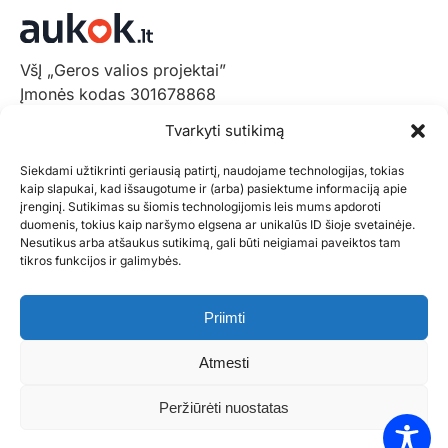
VšĮ „Geros valios projektai”
Įmonės kodas 301678868
Gedimino pr. 1,
Tvarkyti sutikimą
LT-01103 Vilnius, Lietuva
Siekdami užtikrinti geriausią patirtį, naudojame technologijas, tokias
+370 602 31001,
info@aukok.lt
kaip slapukai, kad išsaugotume ir (arba) pasiektume informaciją apie
įrenginį. Sutikimas su šiomis technologijomis leis mums apdoroti
+370 698 24305 (verslo partnerystėms)
duomenis, tokius kaip naršymo elgsena ar unikalūs ID šioje svetainėje.
Nesutikus arba atšaukus sutikimą, gali būti neigiamai paveiktos tam
Kontaktai
tikros funkcijos ir galimybės.
Privatumo politika
Aukok.lt taisyklės
Priimti
Ataskaitos
DUK
Atmesti
Statistika
Paraiškos pateikimas
Peržiūrėti nuostatas