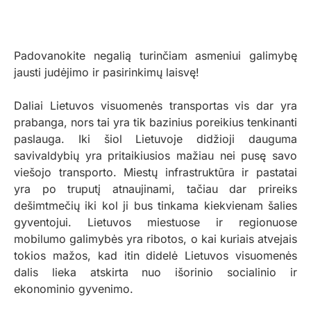
Padovanokite negalią turinčiam asmeniui galimybę
jausti judėjimo ir pasirinkimų laisvę!
Daliai Lietuvos visuomenės transportas vis dar yra
prabanga, nors tai yra tik bazinius poreikius tenkinanti
paslauga. Iki šiol Lietuvoje didžioji dauguma
savivaldybių yra pritaikiusios mažiau nei pusę savo
viešojo transporto. Miestų infrastruktūra ir pastatai
yra po truputį atnaujinami, tačiau dar prireiks
dešimtmečių iki kol ji bus tinkama kiekvienam šalies
gyventojui. Lietuvos miestuose ir regionuose
mobilumo galimybės yra ribotos, o kai kuriais atvejais
tokios mažos, kad itin didelė Lietuvos visuomenės
dalis lieka atskirta nuo išorinio socialinio ir
ekonominio gyvenimo.