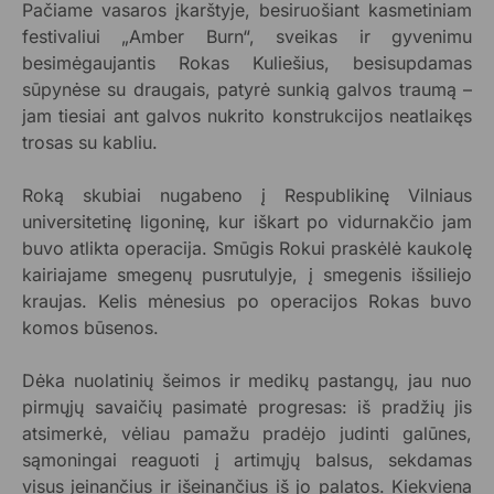
Pačiame vasaros įkarštyje, besiruošiant kasmetiniam
festivaliui „Amber Burn“, sveikas ir gyvenimu
besimėgaujantis Rokas Kuliešius, besisupdamas
sūpynėse su draugais, patyrė sunkią galvos traumą –
jam tiesiai ant galvos nukrito konstrukcijos neatlaikęs
trosas su kabliu.
Roką skubiai nugabeno į Respublikinę Vilniaus
universitetinę ligoninę, kur iškart po vidurnakčio jam
buvo atlikta operacija. Smūgis Rokui praskėlė kaukolę
kairiajame smegenų pusrutulyje, į smegenis išsiliejo
kraujas. Kelis mėnesius po operacijos Rokas buvo
komos būsenos.
Dėka nuolatinių šeimos ir medikų pastangų, jau nuo
pirmųjų savaičių pasimatė progresas: iš pradžių jis
atsimerkė, vėliau pamažu pradėjo judinti galūnes,
sąmoningai reaguoti į artimųjų balsus, sekdamas
visus įeinančius ir išeinančius iš jo palatos. Kiekviena