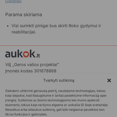
Daugiau
Parama skiriama
Visi surinkti pinigai bus skirti Roko gydymui ir
reabilitacijai.
VšĮ „Geros valios projektai”
Įmonės kodas 301678868
Gedimino pr. 1,
Tvarkyti sutikimą
LT-01103 Vilnius, Lietuva
Siekdami užtikrinti geriausią patirtį, naudojame technologijas, tokias
+370 602 31001,
info@aukok.lt
kaip slapukai, kad išsaugotume ir (arba) pasiektume informaciją apie
įrenginį. Sutikimas su šiomis technologijomis leis mums apdoroti
+370 698 24305 (verslo partnerystėms)
duomenis, tokius kaip naršymo elgsena ar unikalūs ID šioje svetainėje.
Nesutikus arba atšaukus sutikimą, gali būti neigiamai paveiktos tam
Kontaktai
tikros funkcijos ir galimybės.