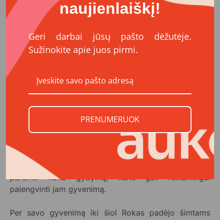
priežiūra gali padėti Rokui sustiprėti ir padidinti jo
naujienlaiškį!
sąmoningumą. Taip pat, lavinti komunikacijos
įgūdžius, kurie galėtų tapti dideliu žingsniu į
Geri darbai jūsų pašto dėžutėje.
patogesnį gyvenimą Rokui ir jo šeimai.
Sužinokite apie juos pirmi.
Roko šeima skaičiuoja, kad pirmiems dviem
mėnesiams, nuo kurių klinika siūlo pradėti, reikia
turėti apie 150 tūkst. eurų. Iš jų 89 tūkst. Eur reikia
kuo skubiau pervesti klinikai, dar po 20 tūkst. Eur
kainuos privatūs skrydžiai pirmyn ir atgal, o likusią
dalį reikia turėti nenumatytiems atvejams, pavyzdžiui,
PRENUMERUOK
prireikus skubaus gydymo ligoninėje.
Net ir su šeimos santaupomis, greitai surinkti tokią
sumą yra sudėtinga, todėl kviečiame prisidėti ir
paremti Roko gydymą, kuris gali reikšmingai
palengvinti jam gyvenimą.
Per savo gyvenimą iki šiol Rokas padėjo šimtams