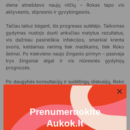
diena atnešdavo naujų vilčių – Rokas tapo vis
aktyvesnis, stipresnis ir gyvybingesnis.
Tačiau laikui bėgant, šis progresas sulėtėjo. Taikomas
gydymas nustojo duoti anksčiau matytus rezultatus,
vis dažniau pasireiškia infekcijos, smarkiai krenta
svoris, keldamas nerimą tiek medikams, tiek Roko
šeimai. Po kiekvieno naujo žingsnio pirmyn – pasiveja
trys žingsniai atgal ir vis niūresnės gydytojų
prognozės.
Po daugybės konsultacijų ir sudėtingų diskusijų, Roko
artimieji priėmė svarbų sprendimą – suteikti savo
mylimam sūnui ir broliui galimybę tęsti gydymą
specializuotoje Vokietijos klinikoje, apie kurią
sužinojo bendraudami su panašaus likimo žmonėmis.
Prenumeruokite
Jos gydytojai, nuodugniai įvertinę Roko būklę,
Aukok.lt
įžvelgė potencialą ir viltį – intensyvi bei specializuota