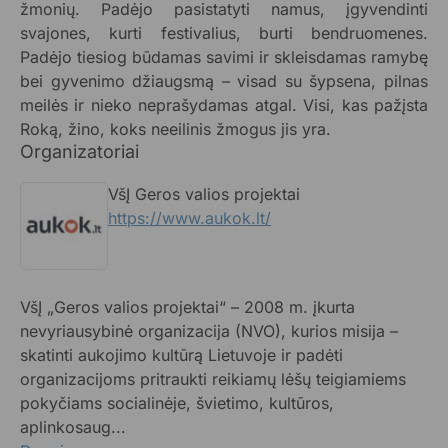
žmonių. Padėjo pasistatyti namus, įgyvendinti
svajones, kurti festivalius, burti bendruomenes.
Padėjo tiesiog būdamas savimi ir skleisdamas ramybę
bei gyvenimo džiaugsmą – visad su šypsena, pilnas
meilės ir nieko neprašydamas atgal. Visi, kas pažįsta
Roką, žino, koks neeilinis žmogus jis yra.
Organizatoriai
VšĮ Geros valios projektai
https://www.aukok.lt/
VšĮ „Geros valios projektai“ – 2008 m. įkurta
nevyriausybinė organizacija (NVO), kurios misija –
skatinti aukojimo kultūrą Lietuvoje ir padėti
organizacijoms pritraukti reikiamų lėšų teigiamiems
pokyčiams socialinėje, švietimo, kultūros,
aplinkosaug...