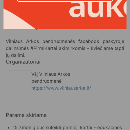
bet ir žingsnis link to, kad jie patirtų gyvenimą pilnai ir
jaustųsi pilnaverčiais visuomenės nariais.
Dovanokime pirmus kartus!
Vilniaus Arkos bendruomenės facebook paskyroje
dalinsimės #PirmiKartai akimirkomis – kviečiame tapti
jų dalimi.
Organizatoriai
VšĮ Vilniaus Arkos
bendruomenė
https://www.vilniausarka.lt/
Parama skiriama
15 žmonių bus suteikti pirmieji kartai - edukacinės