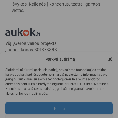
išvykos, kelionės į koncertus, teatrą, gamtos
vietas.
VšĮ „Geros valios projektai”
Įmonės kodas 301678868
Gedimino pr. 1,
Tvarkyti sutikimą
LT-01103 Vilnius, Lietuva
Siekdami užtikrinti geriausią patirtį, naudojame technologijas, tokias
+370 602 31001,
info@aukok.lt
kaip slapukai, kad išsaugotume ir (arba) pasiektume informaciją apie
įrenginį. Sutikimas su šiomis technologijomis leis mums apdoroti
+370 698 24305 (verslo partnerystėms)
duomenis, tokius kaip naršymo elgsena ar unikalūs ID šioje svetainėje.
Nesutikus arba atšaukus sutikimą, gali būti neigiamai paveiktos tam
Kontaktai
tikros funkcijos ir galimybės.
Privatumo politika
Aukok.lt taisyklės
Priimti
Ataskaitos
DUK