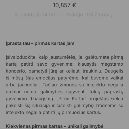
10,857 €
Surinkta iš 14,500 €. Aukojo 163 žmonių.
Įprasta tau – pirmas kartas jam
Įsivaizduokite, kaip jaustumėtės, jei galėtumėte pirmą
kartą patirti savo gyvenime: klausytis mėgstamo
koncerto, pamatyti jūrą ar keliauti traukiniu. Daugelis
iš mūsų šias emocijas patyrėme, kai buvome vaikai
arba jaunuoliai. Tačiau žmonės su intelekto negalia
dažnai neturi galimybės išgyventi tokių paprastų
gyvenimo džiaugsmų. „Pirmi Kartai” projektas siekia
pakeisti šią situaciją ir suteikti galimybę žmonėms su
intelekto negalia patirti jų pirmuosius kartus.
Kiekvienas pirmas kartas – unikali galimybė