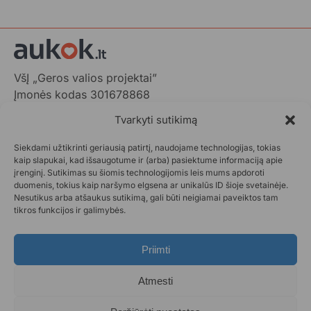
VšĮ „Geros valios projektai”
Įmonės kodas 301678868
Gedimino pr. 1,
Tvarkyti sutikimą
LT-01103 Vilnius, Lietuva
Siekdami užtikrinti geriausią patirtį, naudojame technologijas, tokias
+370 602 31001,
info@aukok.lt
kaip slapukai, kad išsaugotume ir (arba) pasiektume informaciją apie
įrenginį. Sutikimas su šiomis technologijomis leis mums apdoroti
+370 698 24305 (verslo partnerystėms)
duomenis, tokius kaip naršymo elgsena ar unikalūs ID šioje svetainėje.
Nesutikus arba atšaukus sutikimą, gali būti neigiamai paveiktos tam
Kontaktai
tikros funkcijos ir galimybės.
Privatumo politika
Aukok.lt taisyklės
Priimti
Ataskaitos
DUK
Atmesti
Statistika
Paraiškos pateikimas