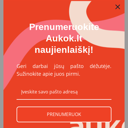
energiją ir stabdo galimybes keisti gyvenimą. Karštas
maistas – tai daugiau nei valgymas: tai orumo
atkūrimas, jėgų susigrąžinimas ir pirmieji žingsniai į
saugesnį gyvenimą. Kiekviena auka reiškia, kad ši
Prenumeruokite
pagalba pasieks kiekvieną, kuriam jos reikia.
Aukok.lt
KOKS POVEIKIS
naujienlaiškį!
Surinkta parama mums leis:
Geri darbai jūsų pašto dėžutėje.
• Kasdien tiekti karštą maistą 210 žmonių (~50 000
porcijų per metus).
Sužinokite apie juos pirmi.
• Užtikrinti nenutrūkstamą dviejų labdaros valgyklų
darbą.
• Prisidėti prie žmonių sveikatos palaikymo ir
socialinės atskirties mažinimo.
• Sukurti pagrindą tolesnei pagalbai – higienos
paslaugoms, laikino apgyvendinimo galimybėms ir
PRENUMERUOK
integracijai į darbo rinką.