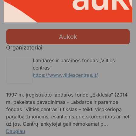
Kiekviena jūsų auka – tai kažkurio žmogaus diena su
šiltu maistu ir viltimi geresniam rytojui
Aukok
Organizatoriai
Labdaros ir paramos fondas „Vilties
centras”
https://www.viltiescentras.lt/
1997 m. įregistruoto labdaros fondo „Ekklesia“ (2014
m. pakeistas pavadinimas - Labdaros ir paramos
fondas "Vilties centras") tikslas – teikti visokeriopą
pagalbą žmonėms, esantiems prie skurdo ribos ar net
už jos. Centrų lankytojai gali nemokamai p...
Daugiau