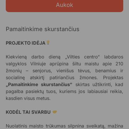
Aukok
Pamaitinkime skurstančius
PROJEKTO IDĖJA
Kiekvieną darbo dieną „Vilties centro“ labdaros
valgyklos Vilniuje aprūpina šiltu maistu apie 210
žmonių – senjorus, vienišus tėvus, benamius ir
socialinę atskirtį patiriančius žmones. Projektas
„Pamaitinkime skurstančius“
skirtas užtikrinti, kad
pagalba pasiektų tuos, kuriems jos labiausiai reikia,
kasdien visus metus.
KODĖL TAI SVARBU
Nuolatinis maisto trūkumas silpnina sveikatą, mažina