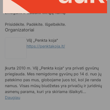
Kiekvienas euras – tai galimybė vienam beglobiui ne
tik išgyventi, bet ir pasveikti, atgauti pasitikėjimą
žmogumi ir sulaukti tikrųjų namų.
Prisidėkite. Padėkite. Išgelbėkite.
Organizatoriai
VšĮ „Penkta koja“
https://penktakoja.lt/
Įkurta 2010 m. VšĮ „Penkta koja“ yra privati gyvūnų
prieglauda. Mes nemigdome gyvūnų po 14 d. nuo jų
patekimo pas mus, globojame juos tol, kol jie randa
namus. Visas mūsų biudžetas yra privačių ir juridinių
asmenų parama, kuri yra skiriama išlaikyti...
Daugiau