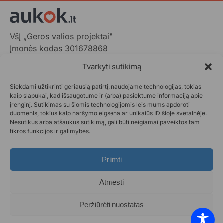
VšĮ „Geros valios projektai”
Įmonės kodas 301678868
Gedimino pr. 1,
Tvarkyti sutikimą
LT-01103 Vilnius, Lietuva
Siekdami užtikrinti geriausią patirtį, naudojame technologijas, tokias
+370 602 31001,
info@aukok.lt
kaip slapukai, kad išsaugotume ir (arba) pasiektume informaciją apie
įrenginį. Sutikimas su šiomis technologijomis leis mums apdoroti
+370 698 24305 (verslo partnerystėms)
duomenis, tokius kaip naršymo elgsena ar unikalūs ID šioje svetainėje.
Nesutikus arba atšaukus sutikimą, gali būti neigiamai paveiktos tam
Kontaktai
tikros funkcijos ir galimybės.
Privatumo politika
Aukok.lt taisyklės
Priimti
Ataskaitos
DUK
Atmesti
Statistika
Paraiškos pateikimas
Peržiūrėti nuostatas