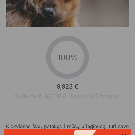
100%
9,923 €
Surinkta iš 26,838 €. Aukojo 305 žmonių.
Kiekvienas šuo, patekęs į mūsų prieglaudą, turi savo
istoriją – dažnai skaudžią, kupiną išdavystės, bado ir