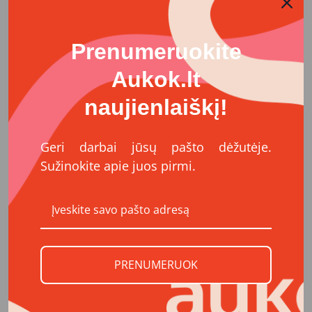
ligų. Jie pas mus atkeliauja sužeisti, išsekę, palikti
likimo valiai. Tačiau mes tikime, kad kiekviena
Prenumeruokite
gyvybė yra verta kovos.
Aukok.lt
Mūsų prieglaudoje šiuo metu globojame apie 400
šunų, ir kiekvienam jų reikalinga ne tik šiluma bei
naujienlaiškį!
saugi aplinka, bet ir kasdienė medicininė priežiūra.
Jūsų parama padės mums padengti veterinarines
Geri darbai jūsų pašto dėžutėje.
išlaidas: vaistus, operacijas, skiepus, ženklinimą,
gydymą nuo vidaus ir išorės parazitų,
Sužinokite apie juos pirmi.
sterilizaciją/kastraciją.
Taip pat užtikrinsime pilnavertį maitinimą – nuo
kasdienio sauso ir šlapio ėdalo iki specialios dietos
sunkiai sergantiems šunims: tiems, kurie kovoja su
onkologinėmis ligomis, alergijomis ar virškinimo
PRENUMERUOK
sutrikimais.