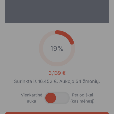
19%
3,139 €
Surinkta iš 16,452 €. Aukojo 54 žmonių.
Vienkartinė
Periodiškai
auka
(kas mėnesį)