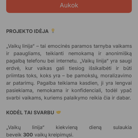
Aukok
PROJEKTO IDĖJA
„Vaikų linija“ – tai emocinės paramos tarnyba vaikams
ir paaugliams, teikianti nemokamą ir anonimišką
pagalbą telefonu bei internetu. „Vaikų linija“ yra saugi
erdvė, kur vaikas gali tiesiog išsikalbėti ir būti
priimtas toks, koks yra – be pamokslų, moralizavimo
ar patarimų. Pagalba teikiama kasdien, ji yra lengvai
pasiekiama, nemokama ir konfidenciali, todėl ypač
svarbi vaikams, kuriems palaikymo reikia čia ir dabar.
KODĖL TAI SVARBU
„Vaikų linija“ kiekvieną dieną sulaukia
beveik
300
vaikų kreipimųsi.