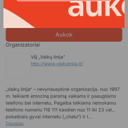
pasijusti matomu, girdimu ar net išgelbėti gyvybę.
Kiek atsiliepti padėsi tu?
Aukok
Organizatoriai
VšĮ „Vaikų linija”
http://www.vaikulinija.lt/
„Vaikų linija“ – nevyriausybinė organizacija, nuo 1997
m. teikianti emocinę paramą vaikams ir paaugliams
telefonu bei internetu. Pagalba teikiama nemokamu
telefono numeriu 116 111 kasdien nuo 11 iki 23 val.,
pokalbiais gyvai internetu („chatu“) ir l...
Daugiau