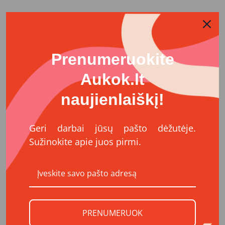
Vaikai ir paaugliai kasdien susiduria su emociniais
sunkumais – nerimu, vienišumu, patyčiomis, santykių
problemomis, šeimos iššūkiais. Šie išgyvenimai juos
slegia ne mažiau nei suaugusiuosius, tačiau vaikai turi
Prenumeruokite
gerokai mažiau vidinių ir išorinių resursų su jais
Aukok.lt
dorotis. Ne visi turi patikimą suaugusį, kuriam galėtų
saugiai atsiverti ar būti išgirsti.
naujienlaiškį!
KOKS POVEIKIS
Geri darbai jūsų pašto dėžutėje.
Siekiame, kad daugiau vaikų ir paauglių jaustųsi
Sužinokite apie juos pirmi.
išgirsti, suprasti ir neliktų vieni su savo sunkumais.
Emocinė parama padeda laiku atpažinti problemas,
stiprina emocinį atsparumą, mažina krizinių situacijų
riziką, gelbėja gyvybes ir prisideda prie saugesnės,
empatiškesnės visuomenės kūrimo.
PRENUMERUOK
Tavo parama virsta pokalbiu, kuris leidžia vaikui