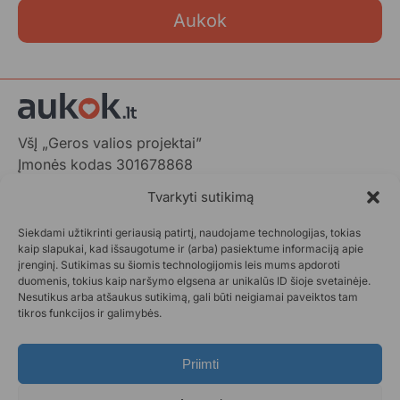
Aukok
VšĮ „Geros valios projektai”
Įmonės kodas 301678868
Gedimino pr. 1,
Tvarkyti sutikimą
LT-01103 Vilnius, Lietuva
Siekdami užtikrinti geriausią patirtį, naudojame technologijas, tokias
+370 602 31001,
info@aukok.lt
kaip slapukai, kad išsaugotume ir (arba) pasiektume informaciją apie
įrenginį. Sutikimas su šiomis technologijomis leis mums apdoroti
+370 698 24305 (verslo partnerystėms)
duomenis, tokius kaip naršymo elgsena ar unikalūs ID šioje svetainėje.
Nesutikus arba atšaukus sutikimą, gali būti neigiamai paveiktos tam
Kontaktai
tikros funkcijos ir galimybės.
Privatumo politika
Aukok.lt taisyklės
Priimti
Ataskaitos
DUK