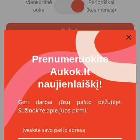
Vienkartinė
Periodiškai
auka
(kas mėnesį)
Aukok
Prenumeruokite
Aukok
Aukok.lt
Organizatoriai
naujienlaiškį!
VšĮ Geros valios projektai
https://www.aukok.lt/
Geri darbai jūsų pašto dėžutėje.
Sužinokite apie juos pirmi.
VšĮ „Geros valios projektai“ – 2008 m. įkurta
nevyriausybinė organizacija (NVO), kurios misija –