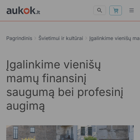
Pagrindinis
Švietimui ir kultūrai
Įgalinkime vienišų m
Įgalinkime vienišų
mamų finansinį
saugumą bei profesinį
augimą