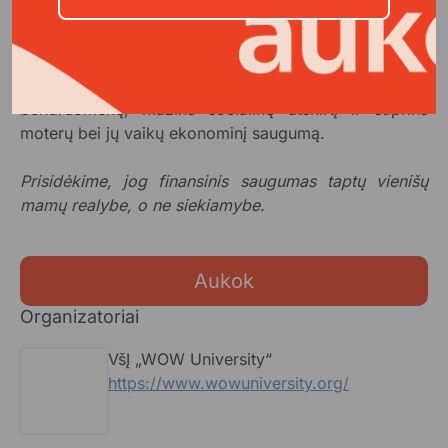
bendradarbiaujant su KTU, tikimasi, jog
ne mažiau
kaip 70 %
dalyvių pagerins finansinio raštingumo ir
įsidarbinimo rodiklius bei taps emociškai atsparesnės.
Mentorystės tinklas kurs tvarią palaikymo
bendruomenę, mažins socialinę atskirtį ir stiprins
moterų bei jų vaikų ekonominį saugumą.
Prisidėkime, jog finansinis saugumas taptų vienišų
mamų realybe, o ne siekiamybe.
Aukok
Organizatoriai
VšĮ „WOW University“
https://www.wowuniversity.org/