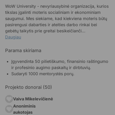
WoW University - nevyriausybinė organizacija, kurios
tikslas įgalinti moteris socialiniam ir ekonominiam
saugumui. Mes siekiame, kad kiekviena moteris būtų
pasirengusi dabarties ir ateities darbo rinkai bei
gebėtų taikytis prie greitai besikeičianči...
Daugiau
Parama skiriama
Įgyvendinta 50 pilietiškumo, finansinio raštingumo
ir profesinio augimo paskaitų ir dirbtuvių.
Sudaryti 1000 mentorystės porų.
Projekto donorai (50)
Vaiva Mikelevičienė
Anoniminis
aukotojas