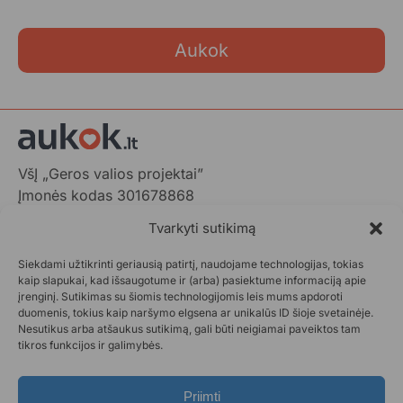
Aukok
VšĮ „Geros valios projektai”
Įmonės kodas 301678868
Gedimino pr. 1,
Tvarkyti sutikimą
LT-01103 Vilnius, Lietuva
Siekdami užtikrinti geriausią patirtį, naudojame technologijas, tokias
+370 602 31001,
info@aukok.lt
kaip slapukai, kad išsaugotume ir (arba) pasiektume informaciją apie
įrenginį. Sutikimas su šiomis technologijomis leis mums apdoroti
+370 698 24305 (verslo partnerystėms)
duomenis, tokius kaip naršymo elgsena ar unikalūs ID šioje svetainėje.
Nesutikus arba atšaukus sutikimą, gali būti neigiamai paveiktos tam
Kontaktai
tikros funkcijos ir galimybės.
Privatumo politika
Aukok.lt taisyklės
Priimti