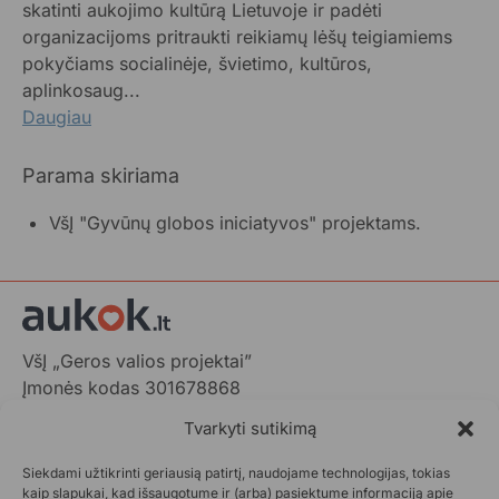
skatinti aukojimo kultūrą Lietuvoje ir padėti
organizacijoms pritraukti reikiamų lėšų teigiamiems
pokyčiams socialinėje, švietimo, kultūros,
aplinkosaug...
Daugiau
Parama skiriama
VšĮ "Gyvūnų globos iniciatyvos" projektams.
VšĮ „Geros valios projektai”
Įmonės kodas 301678868
Gedimino pr. 1,
Tvarkyti sutikimą
LT-01103 Vilnius, Lietuva
Siekdami užtikrinti geriausią patirtį, naudojame technologijas, tokias
+370 602 31001,
info@aukok.lt
kaip slapukai, kad išsaugotume ir (arba) pasiektume informaciją apie