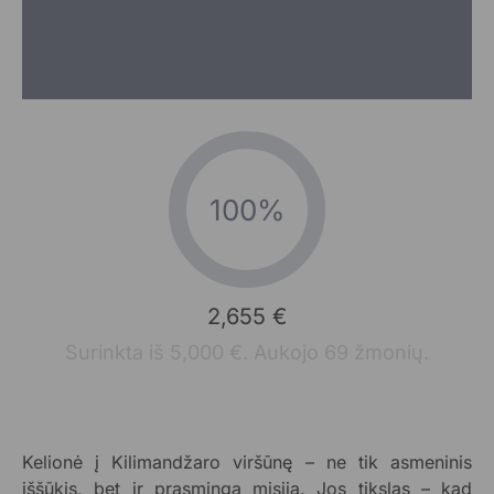
100%
2,655 €
Surinkta iš 5,000 €. Aukojo 69 žmonių.
Kelionė į Kilimandžaro viršūnę – ne tik asmeninis
iššūkis, bet ir prasminga misija. Jos tikslas – kad