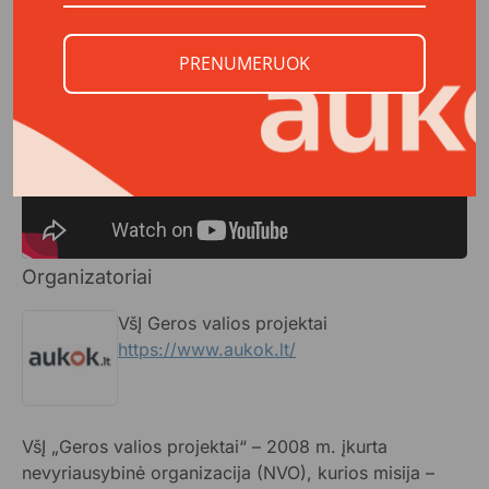
Kiekviena jūsų parama – svarbus žingsnis link šios
misijos įgyvendinimo. Prisidėkite, juk kartu galime
nuversti kalnus!
PRENUMERUOK
Organizatoriai
VšĮ Geros valios projektai
https://www.aukok.lt/
VšĮ „Geros valios projektai“ – 2008 m. įkurta
nevyriausybinė organizacija (NVO), kurios misija –