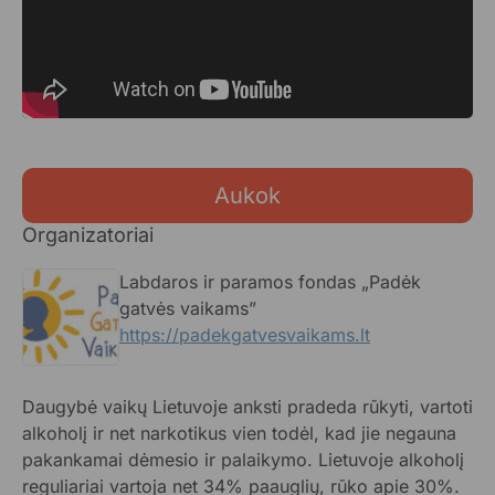
Aukok
Organizatoriai
Labdaros ir paramos fondas „Padėk
gatvės vaikams”
https://padekgatvesvaikams.lt
Daugybė vaikų Lietuvoje anksti pradeda rūkyti, vartoti
alkoholį ir net narkotikus vien todėl, kad jie negauna
pakankamai dėmesio ir palaikymo. Lietuvoje alkoholį
reguliariai vartoja net 34% paauglių, rūko apie 30%.