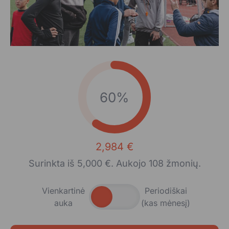
60%
2,984 €
Surinkta iš 5,000 €. Aukojo 108 žmonių.
Vienkartinė
Periodiškai
auka
(kas mėnesį)