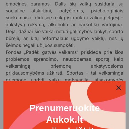
emocinės paramos. Dalis šių vaikų susiduria su
socialine atskirtimi, patyčiomis, psichologiniais
sunkumais ir didesne riziką įsitraukti į žalingą elgesį –
ankstyvą rūkymą, alkoholio ar narkotikų vartojimą.
Deja, dažnai šie vaikai neturi galimybės lankyti sporto
būrelių ar kitų neformalaus ugdymo veiklų, nes jų
šeimos negali už juos sumokėti.
Fondas „Padėk gatvės vaikams“ prisideda prie šios
problemos sprendimo, naudodamas sportą kaip
veiksmingą priemonę ankstyvosioms
priklausomybėms užkirsti. Sportas – tai veiksminga
priemonė ugdyti vaikų motyvaciją, atsakomybės
jausmą, nukreipti jų energiją teigiamomis kryptimis,
taip išvengiant žalingų įpročių ir formuojant sveikus
gyvenimo pasirinkimus.
Prenumeruokite
KOKS POVEIKIS?
Aukok.lt
Surinktos lėšos bus skirtos padengti sporto