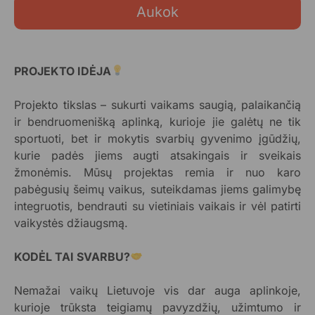
Aukok
PROJEKTO IDĖJA
Projekto tikslas – sukurti vaikams saugią, palaikančią
ir bendruomenišką aplinką, kurioje jie galėtų ne tik
sportuoti, bet ir mokytis svarbių gyvenimo įgūdžių,
kurie padės jiems augti atsakingais ir sveikais
žmonėmis. Mūsų projektas remia ir nuo karo
pabėgusių šeimų vaikus, suteikdamas jiems galimybę
integruotis, bendrauti su vietiniais vaikais ir vėl patirti
vaikystės džiaugsmą.
KODĖL TAI SVARBU?
Nemažai vaikų Lietuvoje vis dar auga aplinkoje,
kurioje trūksta teigiamų pavyzdžių, užimtumo ir