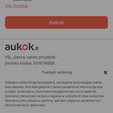
Visi donorai
Aukok
VšĮ „Geros valios projektai”
Įmonės kodas 301678868
Gedimino pr. 1,
Tvarkyti sutikimą
LT-01103 Vilnius, Lietuva
Siekdami užtikrinti geriausią patirtį, naudojame technologijas, tokias
+370 602 31001,
info@aukok.lt
kaip slapukai, kad išsaugotume ir (arba) pasiektume informaciją apie
įrenginį. Sutikimas su šiomis technologijomis leis mums apdoroti
+370 698 24305 (verslo partnerystėms)
duomenis, tokius kaip naršymo elgsena ar unikalūs ID šioje svetainėje.
Nesutikus arba atšaukus sutikimą, gali būti neigiamai paveiktos tam
Kontaktai
tikros funkcijos ir galimybės.
Privatumo politika