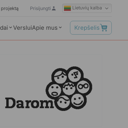
Lietuvių kalba
 projektą
Prisijungti
Krepšelis
dai
Verslui
Apie mus