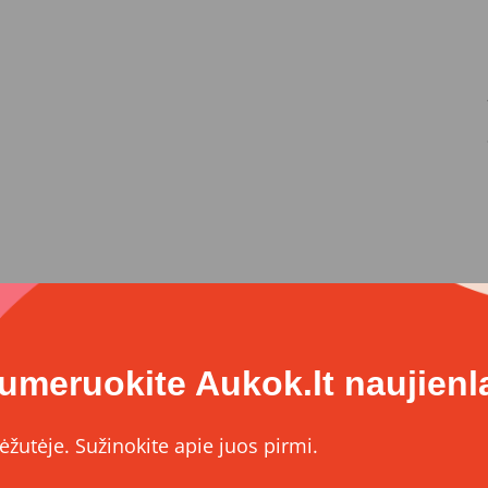
umeruokite Aukok.lt naujienla
ėžutėje. Sužinokite apie juos pirmi.