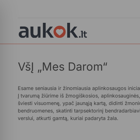
VšĮ „Mes Darom“
Esame seniausia ir žinomiausia aplinkosaugos iniciat
Į tvarumą žiūrime iš žmogiškosios, aplinkosauginės
šviesti visuomenę, ypač jaunąją kartą, didinti žmo
bendruomenes, skatinti tarpsektorinį bendradarbiavi
verslui, atkurti gamtą, kuriai padaryta žala.