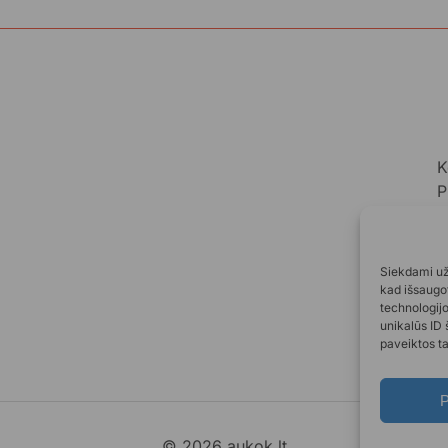
K
P
A
A
Siekdami užt
kad išsaugot
technologij
unikalūs ID 
paveiktos ta
P
© 2026 aukok.lt