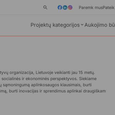
Paremk mus
Pateik
Projektų kategorijos
Aukojimo bū
yvų organizacija, Lietuvoje veikianti jau 15 metų.
, socialinės ir ekonominės perspektyvos. Siekiame
nių sąmoningumą aplinkosaugos klausimais, burti
mą, burti inovacijas ir sprendimus aplinkai draugiškam