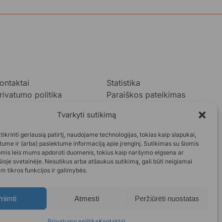
ontaktai
Statistika
rivatumo politika
Paraiškos pateikimas
ukok.lt taisyklės
Tvarkyti sutikimą
taskaitos
DUK
ikrinti geriausią patirtį, naudojame technologijas, tokias kaip slapukai,
ume ir (arba) pasiektume informaciją apie įrenginį. Sutikimas su šiomis
omis leis mums apdoroti duomenis, tokius kaip naršymo elgsena ar
šioje svetainėje. Nesutikus arba atšaukus sutikimą, gali būti neigiamai
m tikros funkcijos ir galimybės.
riimti
Atmesti
Peržiūrėti nuostatas
Privatumo politika
Kontaktai