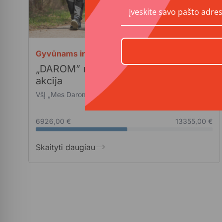
Gyvūnams ir gamtai
„DAROM” nacionalinė tvarkymosi
akcija
VšĮ „Mes Darom“
6926,00 €
13355,00 €
Skaityti daugiau