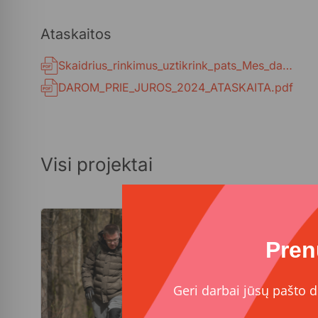
Ataskaitos
Skaidrius_rinkimus_uztikrink_pats_Mes_darom_galutine_atskaita.pdf
DAROM_PRIE_JUROS_2024_ATASKAITA.pdf
Visi projektai
Pren
Geri darbai jūsų pašto d