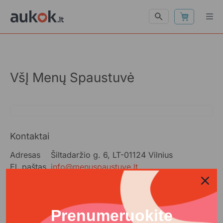
VšĮ Menų Spaustuvė
Kontaktai
Adresas
Šiltadaržio g. 6, LT-01124 Vilnius
El. paštas
info@menuspaustuve.lt
Telefonas
+37052040832
Visi projektai
Prenumeruokite