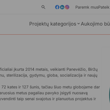
Paremk mus
Pateik
Projektų kategorijos
Aukojimo bū
ialiai įkurta 2014 metais, veikianti Panevėžio, Biržų
, sterilizacija, gydymu, globa, socializacija ir naujų
i 72 kates ir 127 šunis, tačiau šiuo metu globojame dar
taruosius metus pagaliau pavyko įsigyti nuosavą
yvendinti taip senai svajotus ir planuotus projektus ir