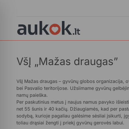
VšĮ „Mažas draugas”
VšĮ Mažas draugas – gyvūnų globos organizacija, ofic
bei Pasvalio teritorijose. Užsiimame gyvūnų gelbėjimu
namų paieška.
Per paskutinius metus į naujus namus pavyko išleist
net 55 šunis ir 40 kačių. Džiaugiamės, kad per pas
sodybą, kurioje pagaliau galėsime sėsliai įsikurti, įg
toliau drąsiai žengti į priekį gyvūnų gerovės labui.