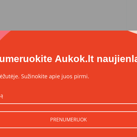
umeruokite Aukok.lt naujienla
ėžutėje. Sužinokite apie juos pirmi.
PRENUMERUOK