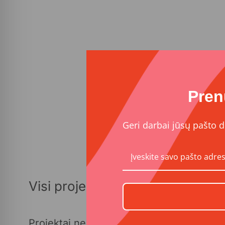
Pren
Geri darbai jūsų pašto d
Visi projektai
Projektai nerasta