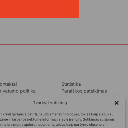
ontaktai
Statistika
rivatumo politika
Paraiškos pateikimas
ukok.lt taisyklės
Tvarkyti sutikimą
taskaitos
DUK
ikrinti geriausią patirtį, naudojame technologijas, tokias kaip slapukai,
ume ir (arba) pasiektume informaciją apie įrenginį. Sutikimas su šiomis
omis leis mums apdoroti duomenis, tokius kaip naršymo elgsena ar