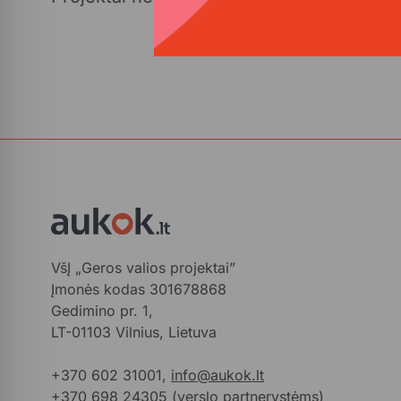
VšĮ „Geros valios projektai”
Įmonės kodas 301678868
Gedimino pr. 1,
LT-01103 Vilnius, Lietuva
+370 602 31001,
info@aukok.lt
+370 698 24305 (verslo partnerystėms)