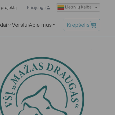
Lietuvių kalba
 projektą
Prisijungti
Krepšelis
dai
Verslui
Apie mus