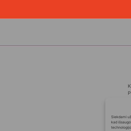
K
P
A
A
Siekdami užt
kad išsaugot
technologij