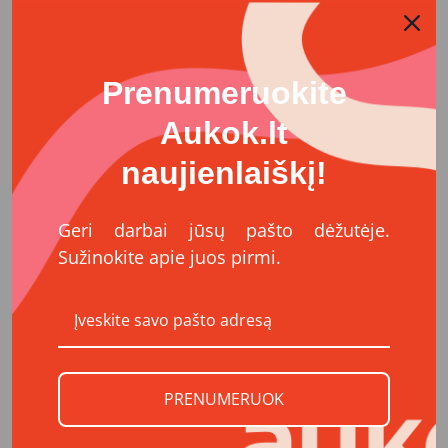
Prenumeruokite
Aukok.lt
naujienlaiškį!
Geri darbai jūsų pašto dėžutėje.
Sužinokite apie juos pirmi.
PRENUMERUOK