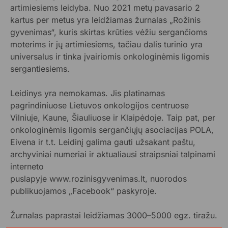
artimiesiems leidyba. Nuo 2021 metų pavasario 2
kartus per metus yra leidžiamas žurnalas „Rožinis
gyvenimas“, kuris skirtas krūties vėžiu sergančioms
moterims ir jų artimiesiems, tačiau dalis turinio yra
universalus ir tinka įvairiomis onkologinėmis ligomis
sergantiesiems.
Leidinys yra nemokamas. Jis platinamas
pagrindiniuose Lietuvos onkologijos centruose
Vilniuje, Kaune, Šiauliuose ir Klaipėdoje. Taip pat, per
onkologinėmis ligomis sergančiųjų asociacijas POLA,
Eivena ir t.t. Leidinį galima gauti užsakant paštu,
archyviniai numeriai ir aktualiausi straipsniai talpinami
interneto
puslapyje www.rozinisgyvenimas.lt, nuorodos
publikuojamos „Facebook“ paskyroje.
Žurnalas paprastai leidžiamas 3000–5000 egz. tiražu.