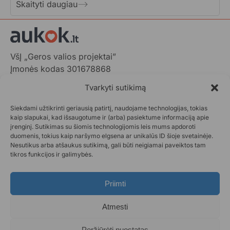
Skaityti daugiau
VšĮ „Geros valios projektai”
Įmonės kodas 301678868
Gedimino pr. 1,
Tvarkyti sutikimą
LT-01103 Vilnius, Lietuva
Siekdami užtikrinti geriausią patirtį, naudojame technologijas, tokias
+370 602 31001,
info@aukok.lt
kaip slapukai, kad išsaugotume ir (arba) pasiektume informaciją apie
įrenginį. Sutikimas su šiomis technologijomis leis mums apdoroti
+370 698 24305 (verslo partnerystėms)
duomenis, tokius kaip naršymo elgsena ar unikalūs ID šioje svetainėje.
Nesutikus arba atšaukus sutikimą, gali būti neigiamai paveiktos tam
Kontaktai
tikros funkcijos ir galimybės.
Privatumo politika
Aukok.lt taisyklės
Priimti
Ataskaitos
DUK
Atmesti
Statistika
Paraiškos pateikimas
Peržiūrėti nuostatas