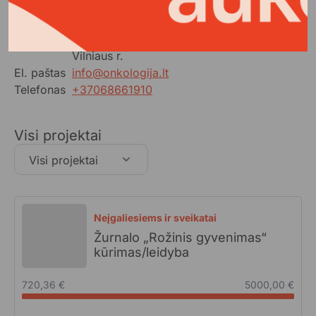
Kontaktai
Adresas
Šaltalankių g. 16-5, Klevinės vs.,
Vilniaus r.
El. paštas
info@onkologija.lt
Telefonas
+37068661910
Visi projektai
Visi projektai
Neįgaliesiems ir sveikatai
Žurnalo „Rožinis gyvenimas“
kūrimas/leidyba
720,36 €
5000,00 €