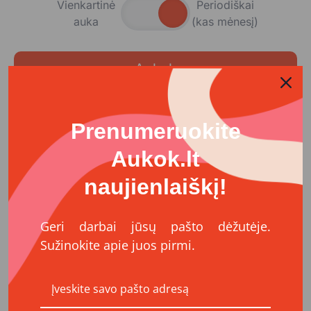
Vienkartinė
Periodiškai
auka
(kas mėnesį)
Aukok
Prenumeruokite
Aukok
Aukok.lt
Organizatoriai
naujienlaiškį!
VšĮ Geros valios projektai
https://www.aukok.lt/
Geri darbai jūsų pašto dėžutėje.
Sužinokite apie juos pirmi.
VšĮ „Geros valios projektai“ – 2008 m. įkurta
nevyriausybinė organizacija (NVO), kurios misija –