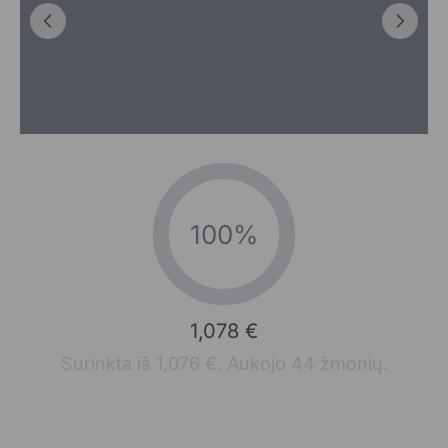
100%
1,078 €
Surinkta iš 1,076 €. Aukojo 44 žmonių.