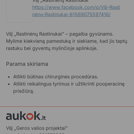
https://www.facebook.com/p/VšĮ-Rasti
nėnų-Rastinukai-61569075597416/
VšĮ „Rastinėnų Rastinukai“ – pagalba gyvūnams.
Mylime kiekvieną pamestuką ir siekiame, kad jis taptų
rastuku bei gyventų mylinčioje aplinkoje.
Parama skiriama
Atlikti būtinas chirurgines procedūras.
Atlikti reikalingus tyrimus ir užtikrinti pooperacinę
priežiūrą.
VšĮ „Geros valios projektai”