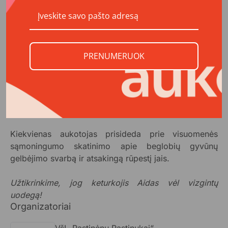
KODĖL TAI SVARBU
Šio projekto visuotinė svarba – ne tik pagalba Aidui
siekiant išsaugoti jo gyvybę, bet ir aiški žinutė
PRENUMERUOK
visuomenei apie atsakomybę už apleistus ar sužeistus
gyvūnus, suteikiant jiems galimybę gyventi
komfortiškai.
KOKS POVEIKIS
Kiekvienas aukotojas prisideda prie visuomenės
sąmoningumo skatinimo apie beglobių gyvūnų
gelbėjimo svarbą ir atsakingą rūpestį jais.
Užtikrinkime, jog keturkojis Aidas vėl vizgintų
uodegą!
Organizatoriai
VšĮ „Rastinėnų Rastinukai“