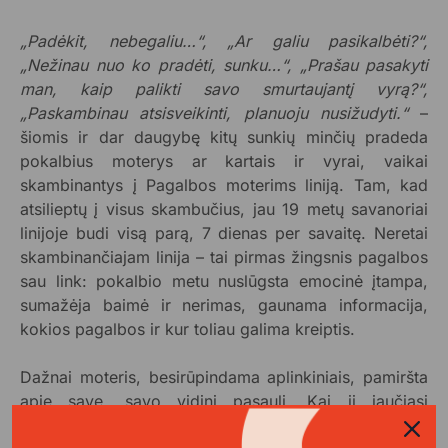
„Padėkit, nebegaliu…“, „Ar galiu pasikalbėti?“,
„Nežinau nuo ko pradėti, sunku…“, „Prašau pasakyti
man, kaip palikti savo smurtaujantį vyrą?“,
„Paskambinau atsisveikinti, planuoju nusižudyti.“
–
šiomis ir dar daugybę kitų sunkių minčių pradeda
pokalbius moterys ar kartais ir vyrai, vaikai
skambinantys į Pagalbos moterims liniją. Tam, kad
atsilieptų į visus skambučius, jau 19 metų savanoriai
linijoje budi visą parą, 7 dienas per savaitę. Neretai
skambinančiajam linija – tai pirmas žingsnis pagalbos
sau link: pokalbio metu nuslūgsta emocinė įtampa,
sumažėja baimė ir nerimas, gaunama informacija,
kokios pagalbos ir kur toliau galima kreiptis.
Dažnai moteris, besirūpindama aplinkiniais, pamiršta
apie save, savo vidinį pasaulį. Kai ji jaučiasi
įskaudinta, nesuprasta, kai sunku priimti vienokį ar