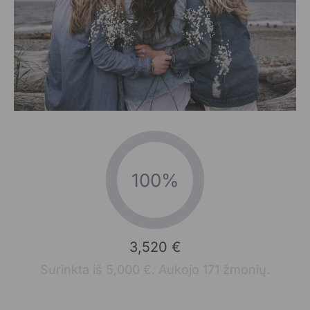
100%
3,520 €
Surinkta iš 5,000 €. Aukojo 171 žmonių.