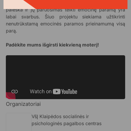
užimtumas bei jų trūkumas, tad naujų savanorių
paieška ir jų paruošimas teikti emocinę paramą yra
labai svarbus. Šiuo projektu siekiama užtikrinti
nenutrūkstamą emocinės paramos prieinamumą visą
parą.
Padėkite mums išgirsti kiekvieną moterį!
Organizatoriai
VšĮ Klaipėdos socialinės ir
psichologinės pagalbos centras