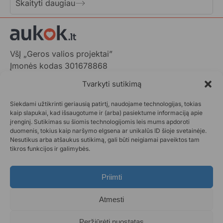
Skaityti daugiau
VšĮ „Geros valios projektai”
Įmonės kodas 301678868
Gedimino pr. 1,
Tvarkyti sutikimą
LT-01103 Vilnius, Lietuva
Siekdami užtikrinti geriausią patirtį, naudojame technologijas, tokias
+370 602 31001,
info@aukok.lt
kaip slapukai, kad išsaugotume ir (arba) pasiektume informaciją apie
įrenginį. Sutikimas su šiomis technologijomis leis mums apdoroti
+370 698 24305 (verslo partnerystėms)
duomenis, tokius kaip naršymo elgsena ar unikalūs ID šioje svetainėje.
Nesutikus arba atšaukus sutikimą, gali būti neigiamai paveiktos tam
Kontaktai
tikros funkcijos ir galimybės.
Privatumo politika
Aukok.lt taisyklės
Priimti
Ataskaitos
DUK
Atmesti
Statistika
Paraiškos pateikimas
Peržiūrėti nuostatas