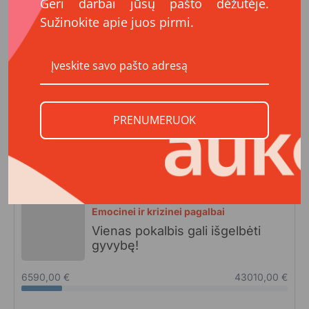
Geri darbai jūsų pašto dėžutėje.
Uzdekime_zalia_sviesa_gyvenimui_-_Projekto_ataskaita.pdf
Sužinokite apie juos pirmi.
Pokalbiai_ant_bedugnes_krasto_tarpine_ataskaita-I.pdf
Jaunimo_linija_Tarpine_ataskaita.pdf
Pokalbiai_ant_bedugnes_krasto_Galutine_ataskaita.pdf
PRENUMERUOK
Visi projektai
Visi projektai
Emocinei ir krizinei pagalbai
Vienas pokalbis gali išgelbėti
gyvybę!
6590,00 €
43010,00 €