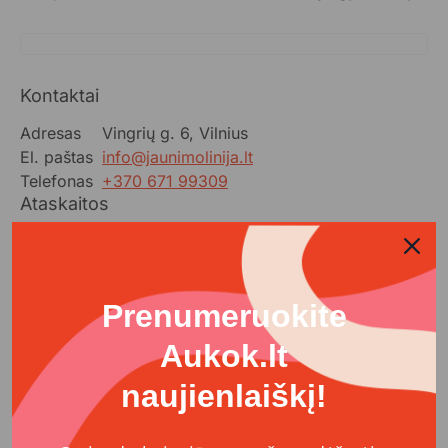
Kontaktai
Adresas
Vingrių g. 6, Vilnius
El. paštas
info@jaunimolinija.lt
Telefonas
+370 671 99309
Ataskaitos
Padek_nelikti_vienam_skausme_galutine_ataskaita.pdf
Pokalbiai_ant_bedugnes_krasto_tarpine_ataskaita-II.pdf
Prenumeruokite
Atrode_niekam_nerupi_-_gyva_as_ar_ne_Galutine_ataskaita.pdf
Aukok.lt
Tukstanciai_atsilieptu_skambuciu_Galutine_ataskaita.pdf
Jaunimo_linija_-_padeda_iveikti_sunkiausius_gyvenimo_etapus_Galutine_ataskaita.pdf
naujienlaiškį!
Dovanokime_pokalbius_-__projekto_ataskaita.pdf
Pokalbis_gali_isgelbeti_gyvybe._Ir_Tu_gali._galutine_ataskaita.pdf