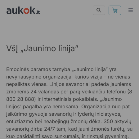
VšĮ „Jaunimo linija“
Emocinės paramos tarnyba „Jaunimo linija“ yra
nevyriausybinė organizacija, kurios vizija – nė vienas
nepaliktas vienas. Linijos savanoriai padeda jauniems
žmonėms 24 valandas per parą veikiančiu telefonu (8
800 28 888) ir internetiniais pokalbiais. „Jaunimo
linijos“ pagalba yra nemokama. Organizacija nuo pat
įsikūrimo gyvuoja savanorių ir lyderių iniciatyvos,
entuziazmo bei neabejingų žmonių dėka. 350 aktyvių
savanorių dirba 24/7 tam, kad jauni žmonės turėtų, su
kuo pasidalinti savo sunkumais, ir rinktųsi gyvenimą.