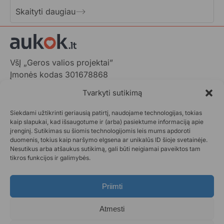
Skaityti daugiau
VšĮ „Geros valios projektai”
Įmonės kodas 301678868
Gedimino pr. 1,
Tvarkyti sutikimą
LT-01103 Vilnius, Lietuva
Siekdami užtikrinti geriausią patirtį, naudojame technologijas, tokias
+370 602 31001,
info@aukok.lt
kaip slapukai, kad išsaugotume ir (arba) pasiektume informaciją apie
įrenginį. Sutikimas su šiomis technologijomis leis mums apdoroti
+370 698 24305 (verslo partnerystėms)
duomenis, tokius kaip naršymo elgsena ar unikalūs ID šioje svetainėje.
Nesutikus arba atšaukus sutikimą, gali būti neigiamai paveiktos tam
Kontaktai
tikros funkcijos ir galimybės.
Privatumo politika
Aukok.lt taisyklės
Priimti
Ataskaitos
DUK
Atmesti
Statistika