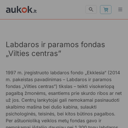
Labdaros ir paramos fondas
„Vilties centras”
1997 m. įregistruoto labdaros fondo „Ekklesia“ (2014
m. pakeistas pavadinimas – Labdaros ir paramos
fondas „Vilties centras”) tikslas – teikti visokeriopą
pagalbą žmonėms, esantiems prie skurdo ribos ar net
už jos. Centrų lankytojai gali nemokamai pasinaudoti
skalbimo mašina bei dušo kabina, sulaukti
psichologinės, teisinės, bei kitos būtinos pagalbos.
Per aštuonioliką veiklos metų fondas gavo ir
nemokamai išdalijo daugiau nei 1 300 tonų labdaros,