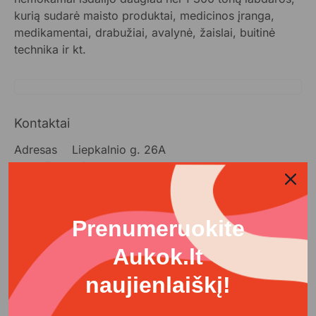
kurią sudarė maisto produktai, medicinos įranga,
medikamentai, drabužiai, avalynė, žaislai, buitinė
technika ir kt.
Kontaktai
Adresas
Liepkalnio g. 26A
El. paštas
info@viltiescentras.lt
Telefonas
+370 675 81570
Ataskaitos
Prenumeruokite
Aukok.lt-ataskaita_PADEKIME-PAMAITINTI-SKURSTANCIUS_1602.pdf
Aukok.lt
Dovanok_socias_ir_siltas_Kaledas-_Projekto_ataskaita.pdf
naujienlaiškį!
Padekime_pamaitinti_skurstancius_-_Projekto_ataskaita.pdf
Labdaros_valgyklele_Galutine_ataskaita.pdf