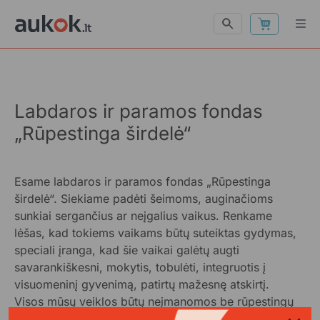
Labdaros ir paramos fondas
„Rūpestinga širdelė“
Esame labdaros ir paramos fondas „Rūpestinga
širdelė“. Siekiame padėti šeimoms, auginačioms
sunkiai sergančius ar neįgalius vaikus. Renkame
lėšas, kad tokiems vaikams būtų suteiktas gydymas,
speciali įranga, kad šie vaikai galėtų augti
savarankiškesni, mokytis, tobulėti, integruotis į
visuomeninį gyvenimą, patirtų mažesnę atskirtį.
Visos mūsų veiklos būtų neįmanomos be rūpestingų
žmonių!