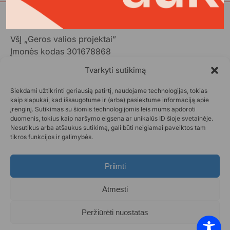
VšĮ „Geros valios projektai”
Įmonės kodas 301678868
Gedimino pr. 1,
Tvarkyti sutikimą
LT-01103 Vilnius, Lietuva
Siekdami užtikrinti geriausią patirtį, naudojame technologijas, tokias
+370 602 31001,
info@aukok.lt
kaip slapukai, kad išsaugotume ir (arba) pasiektume informaciją apie
įrenginį. Sutikimas su šiomis technologijomis leis mums apdoroti
+370 698 24305 (verslo partnerystėms)
duomenis, tokius kaip naršymo elgsena ar unikalūs ID šioje svetainėje.
Nesutikus arba atšaukus sutikimą, gali būti neigiamai paveiktos tam
Kontaktai
tikros funkcijos ir galimybės.
Privatumo politika
Aukok.lt taisyklės
Priimti
Ataskaitos
DUK
Atmesti
Statistika
Paraiškos pateikimas
Peržiūrėti nuostatas